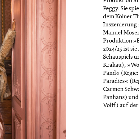
Produktion »D
Peggy. Sie spi
dem Kölner Th
Inszenierung
Manuel Moser. 
Produktion »E
2024/25 ist si
Schauspiels un
Krakau), »Wo
Pand« (Regie
Paradies« (Re
Carmen Schwar
Panhans) und 
Volff) auf de