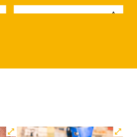
Di, 15.12. / 10:00 –
12:00
09:00
Touchtour
JUNGES SCHAUSPIEL
Wolf
Ein Stück über Mut und
Freundschaft
von Saša Stanišić
Regie: Carmen Schwarz
Central 1
Touchtour für sehbehinderte und
blinde Menschen
Mit künstlerischer
Audiodeskription