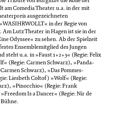
ie Tribute von Burgina« die Rolle der
elt am Comedia Theater u.a. in der mit
eaterpreis ausgezeichneten
 »WASIHRWOLLT« in der Regie von
Am Lutz Theater in Hagen ist sie in der
ine Odyssee« zu sehen. Ab der Spielzeit
e festes Ensemblemitglied des Jungen
d steht u.a. in »Faust 1+2+3« (Regie: Felix
lf« (Regie: Carmen Schwarz), »Panda-
: Carmen Schwarz), »Das Pommes-
gie: Liesbeth Coltof) »Wolf« (Regie:
z), »Pinocchio« (Regie: Frank
»Freedom Is a Dancer« (Regie: Nir de
r Bühne.