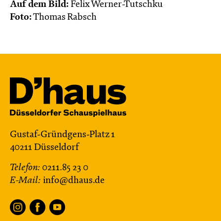
Menschen
Auf dem Bild:
Felix Werner-Tutschku
Foto:
Thomas Rabsch
Mit künstlerischer Audiodeskription
Karten
Gustaf-Gründgens-Platz 1
40211 Düsseldorf
Telefon:
0211.85 23 0
E-Mail:
info@dhaus.de