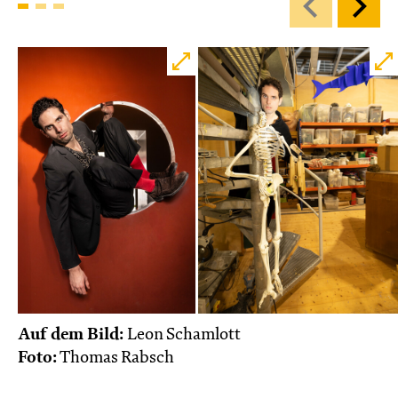
Mi, 18.11. / 10:00 – 12:00
09:00
Touchtour
JUNGES SCHAUSPIEL
Wolf
Ein Stück über Mut und Freundschaft
von Saša Stanišić
Regie: Carmen Schwarz
Central 1
Touchtour für sehbehinderte und blinde
Menschen
Mit künstlerischer Audiodeskription
Karten
Auf dem Bild:
Leon Schamlott
Foto:
Thomas Rabsch
Do, 19.11. / 10:00 – 12:00