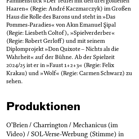
Familienstück »Der Teufel mit den drei goldenen
Haaren« (Regie: André Kaczmarczyk) im Großen
Haus die Rolle des Barons und steht in »Das
Pommes-Paradies« von Akın Emanuel Şipal
(Regie: Liesbeth Coltof), »Spielverderber«
(Regie: Robert Gerloff) und mit seinem
Diplomprojekt »Don Quixote – Nichts als die
Wahrheit« auf der Bühne. Ab der Spielzeit
2024/25 ist er in »Faust 1+2+3« (Regie: Felix
Krakau) und »Wolf« (Regie: Carmen Schwarz) zu
sehen.
Produktionen
O’Brien / Charrington / Mechanicus (im
Video) / SOL-Verse-Werbung (Stimme) in