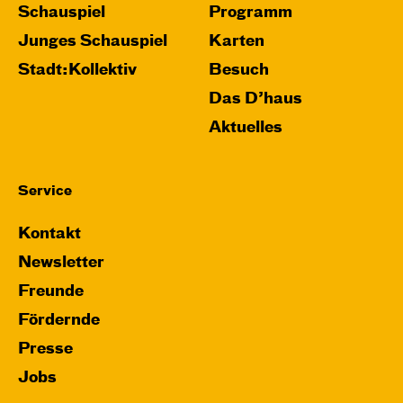
Schauspiel
Programm
JUNGES SCHAUSPIEL
Wolf
Junges Schauspiel
Karten
Stadt:Kollektiv
Besuch
Ein Stück über Mut und Freundschaft
von Saša Stanišić
Regie: Carmen Schwarz
Das D’haus
Central 1
Aktuelles
Touchtour für sehbehinderte und blinde
Menschen
Service
Mit künstlerischer Audiodeskription
Kontakt
Karten
Newsletter
Freunde
Fördernde
Sa, 12.12. / 18:00 – 20:00
Presse
17:00
Touchtour
Jobs
JUNGES SCHAUSPIEL