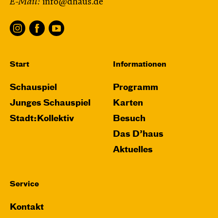
E-Mail:
info@dhaus.de
und Anne-Kathrin Behl
Regie und
Choreografie: Barbara Fuchs
Central 2
Relaxed Performance
Start
Informationen
Karten
Schauspiel
Programm
Junges Schauspiel
Karten
Stadt:Kollektiv
Besuch
Mi, 21.10. / 10:00 – 11:00
Das D’haus
JUNGES SCHAUSPIEL
Aktuelles
Das NEIN­horn
von Marc-Uwe Kling und Astrid Henn
Regie: Philipp Alfons Heitmann, Matts Johan
Service
Leenders
Kontakt
Central 1