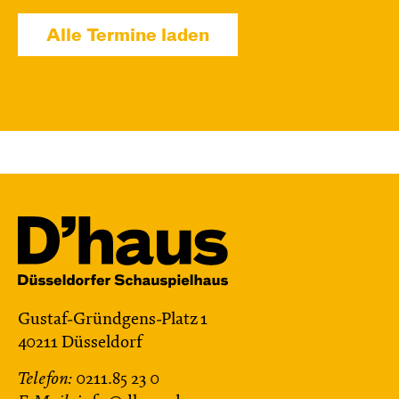
JUNGES SCHAUSPIEL
Alle Termine laden
Bin gleich fertig!
nach dem Bilderbuch von Martin Baltscheit
und Anne-Kathrin Behl
Regie und
Choreografie: Barbara Fuchs
Central 2
Relaxed Performance
Karten
Mi, 14.10. / 10:00 – 10:45
Gustaf-Gründgens-Platz 1
JUNGES SCHAUSPIEL
40211 Düsseldorf
Bin gleich fertig!
Telefon:
0211.85 23 0
nach dem Bilderbuch von Martin Baltscheit