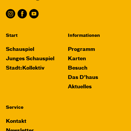
Karten
Fr, 20.11. / 10:00 – 12:00
Start
Informationen
09:00
Touchtour
JUNGES SCHAUSPIEL
Schauspiel
Programm
Wolf
Junges Schauspiel
Karten
Ein Stück über Mut und Freundschaft
Stadt:Kollektiv
Besuch
von Saša Stanišić
Regie: Carmen Schwarz
Das D’haus
Central 1
Aktuelles
Touchtour für sehbehinderte und blinde
Menschen
Mit künstlerischer Audiodeskription
Service
Kontakt
Karten
Newsletter