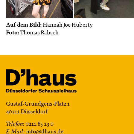
Karten
Auf dem Bild:
Hannah Joe Huberty
Foto:
Thomas Rabsch
Do, 19.11. / 10:00 – 12:00
09:00
Touchtour
JUNGES SCHAUSPIEL
Wolf
Ein Stück über Mut und Freundschaft
von Saša Stanišić
Regie: Carmen Schwarz
Central 1
Touchtour für sehbehinderte und blinde
Gustaf-Gründgens-Platz 1
Menschen
40211 Düsseldorf
Mit künstlerischer Audiodeskription
Telefon:
0211.85 23 0
E-Mail:
info@dhaus.de