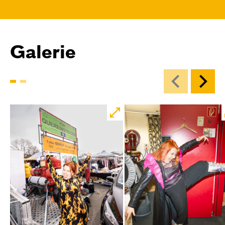
Central 1
Karten
Galerie
Mi, 18.11. / 10:00 – 12:00
09:00
Touchtour
JUNGES SCHAUSPIEL
Wolf
Ein Stück über Mut und Freundschaft
von Saša Stanišić
Regie: Carmen Schwarz
Central 1
Touchtour für sehbehinderte und blinde
Menschen
Mit künstlerischer Audiodeskription