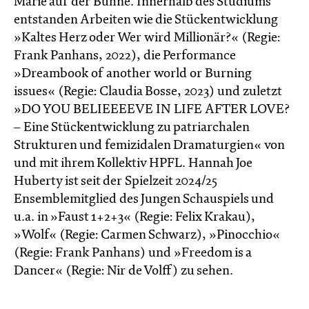
Marie auf der Bühne. Innerhalb des Studiums
entstanden Arbeiten wie die Stückentwicklung
»Kaltes Herz oder Wer wird Millionär?« (Regie:
Frank Panhans, 2022), die Performance
»Dreambook of another world or Burning
issues« (Regie: Claudia Bosse, 2023) und zuletzt
»DO YOU BELIEEEEVE IN LIFE AFTER LOVE?
– Eine Stückentwicklung zu patriarchalen
Strukturen und femizidalen Dramaturgien« von
und mit ihrem Kollektiv HPFL. Hannah Joe
Huberty ist seit der Spielzeit 2024/25
Ensemblemitglied des Jungen Schauspiels und
u.a. in »Faust 1+2+3« (Regie: Felix Krakau),
»Wolf« (Regie: Carmen Schwarz), »Pinocchio«
(Regie: Frank Panhans) und »Freedom is a
Dancer« (Regie: Nir de Volff) zu sehen.