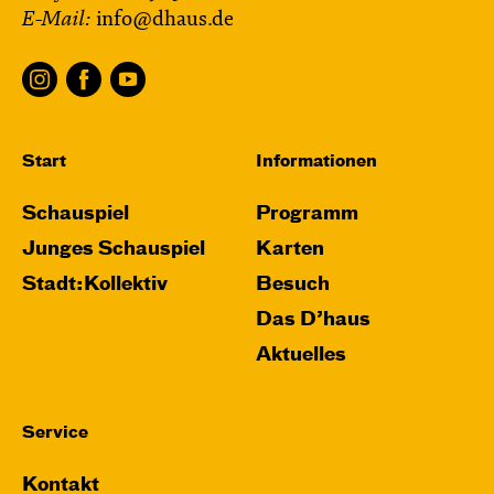
E-Mail:
info@dhaus.de
Ein Stück über Mut und Freundschaft
von Saša Stanišić
Regie: Carmen Schwarz
Central 1
Touchtour für sehbehinderte und blinde
Start
Informationen
Menschen
Mit künstlerischer Audiodeskription
Schauspiel
Programm
Junges Schauspiel
Karten
Karten
Stadt:Kollektiv
Besuch
Das D’haus
Aktuelles
Service
Kontakt