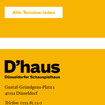
Wolf
Alle Termine laden
Ein Stück über Mut und Freundschaft
von Saša Stanišić
Regie: Carmen Schwarz
Central 1
Touchtour für sehbehinderte und blinde
Menschen
Mit künstlerischer Audiodeskription
Karten
Di, 15.12. / 10:00 – 12:00
Gustaf-Gründgens-Platz 1
09:00
Touchtour
40211 Düsseldorf
JUNGES SCHAUSPIEL
Telefon:
0211.85 23 0
Wolf