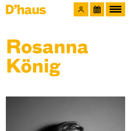
Zum Hauptinhalt springen
Zum Footer springen
Rosanna
König