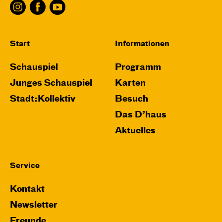
von Saša Stanišić
Regie: Carmen Schwarz
Central 1
Touchtour für sehbehinderte und blinde
Start
Informationen
Menschen
Schauspiel
Programm
Mit künstlerischer Audiodeskription
Junges Schauspiel
Karten
Karten
Stadt:Kollektiv
Besuch
Das D’haus
Aktuelles
Service
Kontakt
Newsletter
Freunde