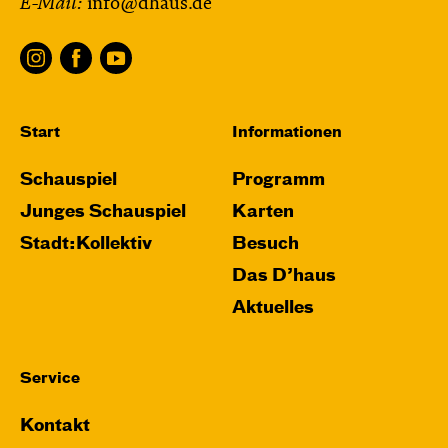
E-Mail:
info@dhaus.de
und Anne-Kathrin Behl
Regie und
Choreografie: Barbara Fuchs
Central 2
Relaxed Performance
Start
Informationen
Karten
Schauspiel
Programm
Junges Schauspiel
Karten
Stadt:Kollektiv
Besuch
Mi, 21.10. / 10:00 – 11:00
Das D’haus
JUNGES SCHAUSPIEL
Aktuelles
Das NEIN­horn
von Marc-Uwe Kling und Astrid Henn
Regie: Philipp Alfons Heitmann, Matts Johan
Service
Leenders
Kontakt
Central 1