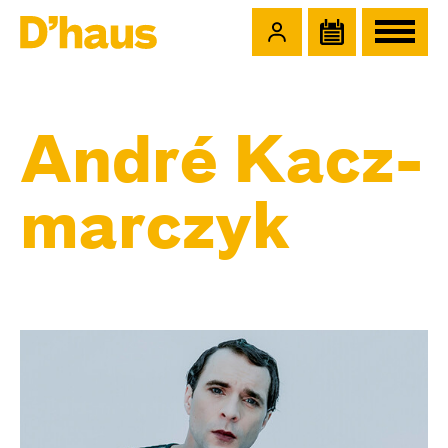
Zum Hauptinhalt springen
Zum Footer springen
André Kacz­
marc­zyk