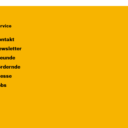
rvice
ntakt
wsletter
reunde
ördernde
resse
obs