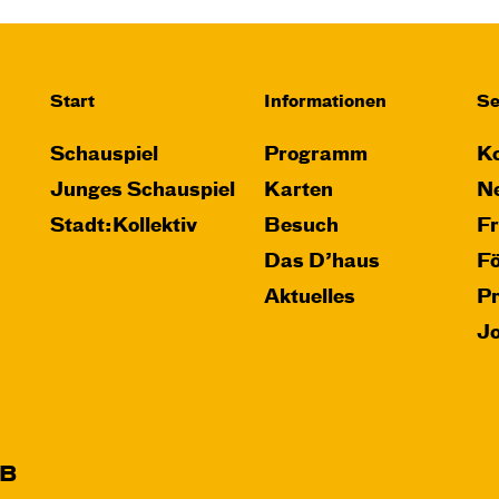
Start
Informationen
Se
Schauspiel
Programm
Ko
Junges Schauspiel
Karten
Ne
Stadt:Kollektiv
Besuch
F
Das D’haus
F
Aktuelles
P
J
B