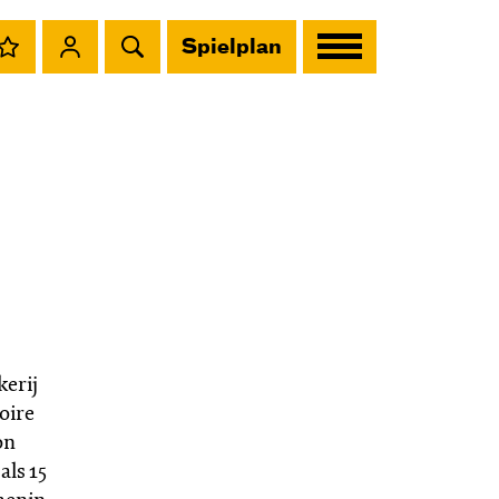
Spielplan
kerij
oire
on
als 15