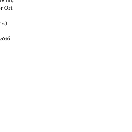
henin,
or Ort
 «)
 2016