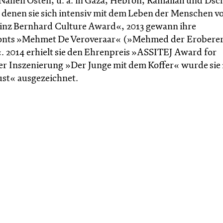
 Nahen Osten, u. a. in Gaza, Hebron, Ramallah und Dsc
n denen sie sich intensiv mit dem Leben der Menschen v
Prinz Bernhard Culture Award«, 2013 gewann ihre
onts »Mehmet De Veroveraar« (»Mehmed der Eroberer
 2014 erhielt sie den Ehrenpreis »ASSITEJ Award for
fer Inszenierung »Der Junge mit dem Koffer« wurde sie
ust« ausgezeichnet.