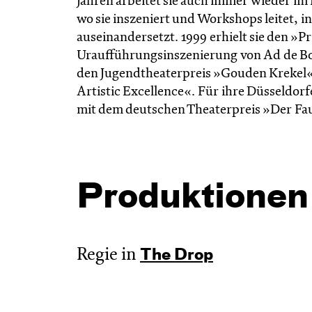
Jahren arbeitet sie auch immer wieder im
wo sie inszeniert und Workshops leitet, i
auseinandersetzt. 1999 erhielt sie den »
Uraufführungsinszenierung von Ad de B
den Jugendtheaterpreis »Gouden Krekel«.
Artistic Excellence«. Für ihre Düsseldor
mit dem deutschen Theaterpreis »Der Fa
Produktionen
Regie in
The Drop