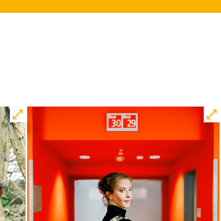
10:45
JUNGES SCHAUSPIEL
Bin gleich fertig!
nach dem Bilderbuch von Martin
Baltscheit und Anne-Kathrin Behl
Regie und Choreografie: Barbara
Fuchs
Central 2
Relaxed Performance
Karten