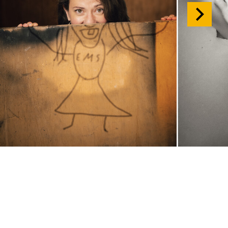
So, 15.11. / 18:00
JUNGES SCHAUSPIEL
Samurai X
von
Takao Baba & Ensemble
frei nach
dem
Film
Die sieben Samurai
von
Akira Kurosawa
Regie
Takao Baba
Central 1
Karten
Do, 26.11. / 10:00 –
11:15
JUNGES SCHAUSPIEL