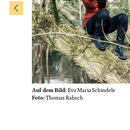
Fr, 30.10. / 19:00
JUNGES SCHAUSPIEL
Samurai X
von
Takao Baba & Ensemble
frei nach
dem
Film
Die sieben Samurai
von
Akira Kurosawa
Regie
Takao Baba
Central 1
Karten
Auf dem Bild:
Eva Maria Schindele
Foto:
Thomas Rabsch
Di, 24.11. / 10:00 –
11:15
JUNGES SCHAUSPIEL