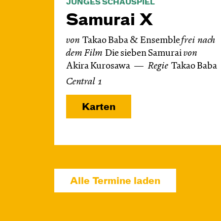
JUNGES SCHAUSPIEL
Samurai X
von
Takao Baba & Ensemble
frei nach
dem
Film
Die sieben Samurai
von
Akira Kurosawa
Regie
Takao Baba
Central 1
Karten
Alle Termine laden
Mi, 14.10. / 10:00 –