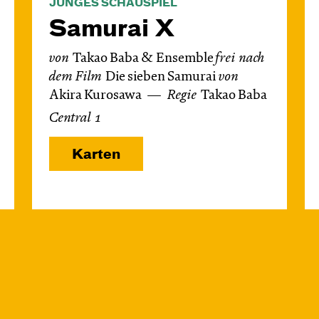
JUNGES SCHAUSPIEL
Samurai X
von
Takao Baba & Ensemble
frei nach
dem
Film
Die sieben Samurai
von
Akira Kurosawa
Regie
Takao Baba
Central 1
Karten
Di, 27.10. / 10:00 –