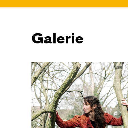
10:45
JUNGES SCHAUSPIEL
Bin gleich fertig!
Galerie
nach dem Bilderbuch von Martin
Baltscheit und Anne-Kathrin Behl
Regie und Choreografie: Barbara
Fuchs
Central 2
Relaxed Performance
Karten