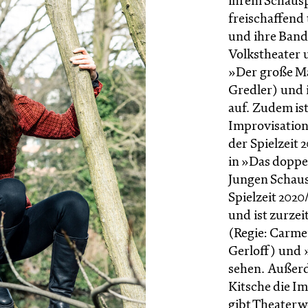
ihrem Schausp
freischaffend t
und ihre Band
Volkstheater u
»Der große Ma
Gredler) und 
auf. Zudem ist
Improvisatio
der Spielzeit 2
in »Das doppe
Jungen Schaus
Spielzeit 2020
und ist zurze
(Regie: Carme
Gerloff) und 
sehen. Außer
Kitsche die 
gibt Theaterw