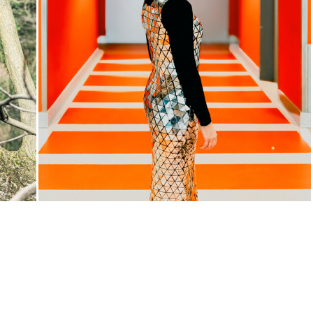
Di, 03.11. / 11:00
JUNGES SCHAUSPIEL
Samurai X
von
Takao Baba & Ensemble
frei nach
dem
Film
Die sieben Samurai
von
Akira Kurosawa
Regie
Takao Baba
Central 1
Karten
Mi, 25.11. / 10:00 –
11:15
JUNGES SCHAUSPIEL