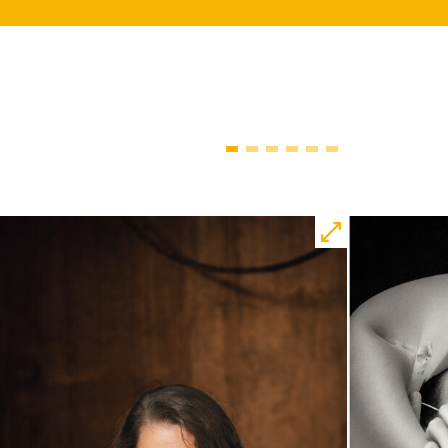
10:45
JUNGES SCHAUSPIEL
Bin gleich fertig!
nach dem Bilderbuch von Martin
Baltscheit und Anne-Kathrin Behl
Regie und Choreografie: Barbara
Fuchs
Central 2
Relaxed Performance
Karten