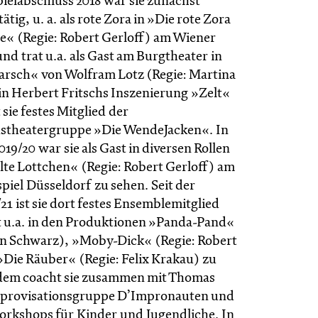
ielabschluss 2018 war sie zunächst
ätig, u. a. als rote Zora in »Die rote Zora
e« (Regie: Robert Gerloff) am Wiener
nd trat u.a. als Gast am Burgtheater in
rsch« von Wolfram Lotz (Regie: Martina
in Herbert Fritschs Inszenierung »Zelt«
 sie festes Mitglied der
nstheatergruppe »Die WendeJacken«. In
019/20 war sie als Gast in diversen Rollen
lte Lottchen« (Regie: Robert Gerloff) am
piel Düsseldorf zu sehen. Seit der
/21 ist sie dort festes Ensemblemitglied
it u.a. in den Produktionen »Panda-Pand«
n Schwarz), »Moby-Dick« (Regie: Robert
»Die Räuber« (Regie: Felix Krakau) zu
dem coacht sie zusammen mit Thomas
Improvisationsgruppe D’Impronauten und
orkshops für Kinder und Jugendliche. In