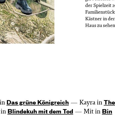
der Spielzeit 
Familienstück
Kästner in de
Haus zu sehen
in
Kayra in
Das grüne König­reich
The
 in
Mit in
Blinde­kuh mit dem Tod
Bin