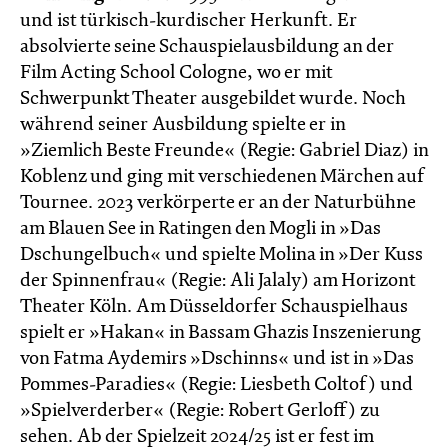
und ist türkisch-kurdischer Herkunft. Er
absolvierte seine Schauspielausbildung an der
Film Acting School Cologne, wo er mit
Schwerpunkt Theater ausgebildet wurde. Noch
während seiner Ausbildung spielte er in
»Ziemlich Beste Freunde« (Regie: Gabriel Diaz) in
Koblenz und ging mit verschiedenen Märchen auf
Tournee. 2023 verkörperte er an der Naturbühne
am Blauen See in Ratingen den Mogli in »Das
Dschungelbuch« und spielte Molina in »Der Kuss
der Spinnenfrau« (Regie: Ali Jalaly) am Horizont
Theater Köln. Am Düsseldorfer Schauspielhaus
spielt er »Hakan« in Bassam Ghazis Inszenierung
von Fatma Aydemirs »Dschinns« und ist in »Das
Pommes-Paradies« (Regie: Liesbeth Coltof) und
»Spielverderber« (Regie: Robert Gerloff) zu
sehen. Ab der Spielzeit 2024/25 ist er fest im