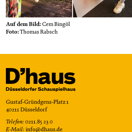
Do, 22.10. / 10:00 – 11:00
JUNGES SCHAUSPIEL
Auf dem Bild:
Cem Bingöl
Das NEIN­horn
Foto:
Thomas Rabsch
von Marc-Uwe Kling und Astrid Henn
Regie: Philipp Alfons Heitmann, Matts Johan
Leenders
Central 1
Karten
Gustaf-Gründgens-Platz 1
So, 25.10. / 16:00 – 17:00
40211 Düsseldorf
JUNGES SCHAUSPIEL
Telefon:
0211.85 23 0
FAMILIENVORSTELLUNG
E-Mail:
info@dhaus.de