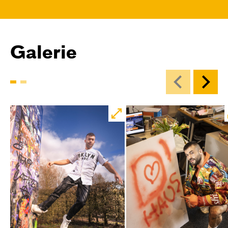
Central 1
Karten
Galerie
Mi, 21.10. / 10:00 – 11:00
JUNGES SCHAUSPIEL
Das NEIN­horn
von Marc-Uwe Kling und Astrid Henn
Regie: Philipp Alfons Heitmann, Matts Johan
Leenders
Central 1
Karten