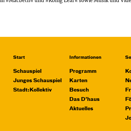
k in »Macbeth« und »König Lear« sowie Musik und Vide
Start
Informationen
Se
Schauspiel
Programm
Ko
Junges Schauspiel
Karten
Ne
Stadt:Kollektiv
Besuch
F
Das D’haus
F
Aktuelles
P
J