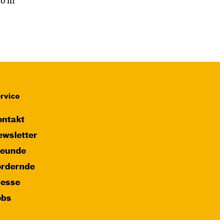
o in
rvice
ntakt
wsletter
reunde
ördernde
resse
obs