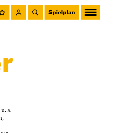
Spielplan
r
u. a.
n,