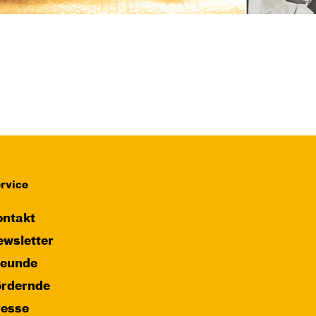
rvice
ntakt
wsletter
reunde
ördernde
resse