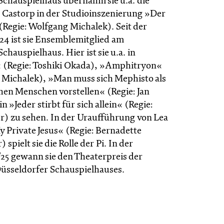
Schauspielhaus übernahm sie u.a. die
s Castorp in der Studioinszenierung »Der
Regie: Wolfgang Michalek). Seit der
/24 ist sie Ensemblemitglied am
chauspielhaus. Hier ist sie u.a. in
 (Regie: Toshiki Okada), »Amphitryon«
a Michalek), »Man muss sich Mephisto als
chen Menschen vorstellen« (Regie: Jan
n »Jeder stirbt für sich allein« (Regie:
r) zu sehen. In der Uraufführung von Lea
 Private Jesus« (Regie: Bernadette
spielt sie die Rolle der Pi. In der
/25 gewann sie den Theater­preis der
ssel­dorfer Schau­spiel­hauses.