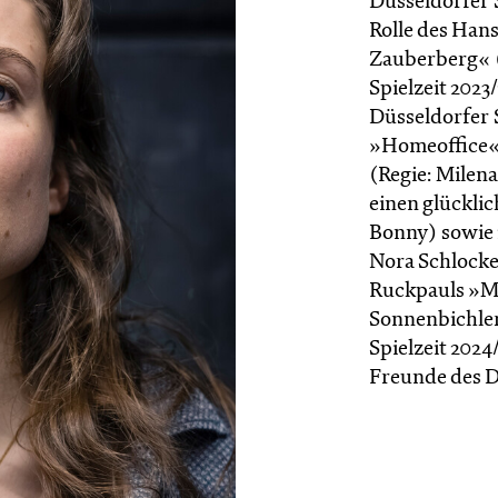
Düsseldorfer 
Rolle des Han
Zauberberg« (
Spielzeit 2023
Düsseldorfer S
»Homeoffice«
(Regie: Milen
einen glück­li
Bonny) sowie i
Nora Schlocke
Ruckpauls »My
Sonnenbichler) 
Spielzeit 2024
Freunde des Dü