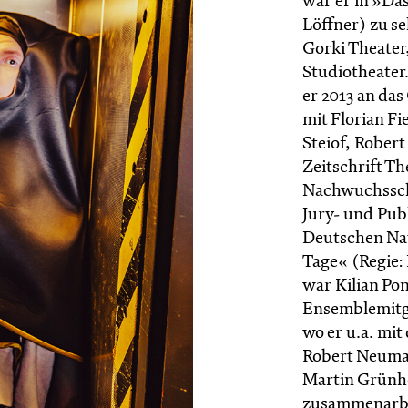
war er in »Das
Löffner) zu s
Gorki Theater
Studiotheater
er 2013 an das
mit Florian F
Steiof, Rober
Zeitschrift Th
Nachwuchsscha
Jury- und Pub
Deutschen Na
Tage« (Regie:
war Kilian Pon
Ensemblemitgl
wo er u.a. mit
Robert Neuma
Martin Grünhe
zusammenarbeit