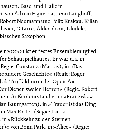
hausen, Basel und Halle in
n von Adrian Figueroa, Leon Langhoff,
, Robert Neumann und Felix Krakau. Kilian
Klavier, Gitarre, Akkordeon, Ukulele,
 bisschen Saxophon.
zeit 2020/21 ist er festes Ensemblemitglied
er Schauspielhauses. Er war u.a. in
Regie: Constanza Macras), in »Das
ne andere Geschichte« (Regie: Roger
 als Truffaldino in der Open-Air-
er Diener zweier Herren« (Regie: Robert
ehen. Außerdem stand er in »Franziska«
tian Baumgarten), in »Trauer ist das Ding
on Max Porter (Regie: Laura
 in »Rückkehr zu den Sternen
)« von Bonn Park, in »Alice« (Regie: