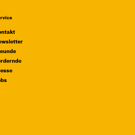
rvice
ntakt
wsletter
reunde
ördernde
resse
obs