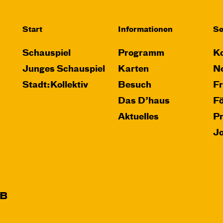
Start
Informationen
Se
Schauspiel
Programm
Ko
Junges Schauspiel
Karten
Ne
Stadt:Kollektiv
Besuch
F
Das D’haus
F
Aktuelles
P
J
B