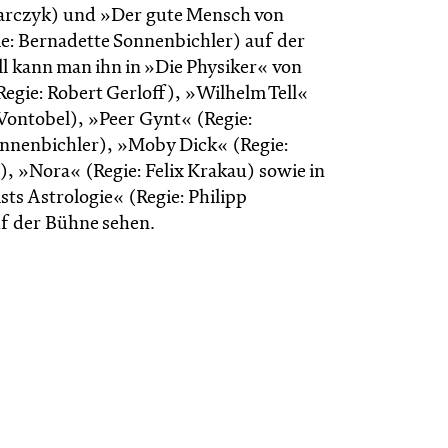
rczyk) und »Der gute Mensch von
e: Bernadette Sonnenbichler) auf der
l kann man ihn in »Die Physiker« von
egie: Robert Gerloff), »Wilhelm Tell«
 Vontobel), »Peer Gynt« (Regie:
nnenbichler), »Moby Dick« (Regie:
), »Nora« (Regie: Felix Krakau) sowie in
ts Astrologie« (Regie: Philipp
f der Bühne sehen.