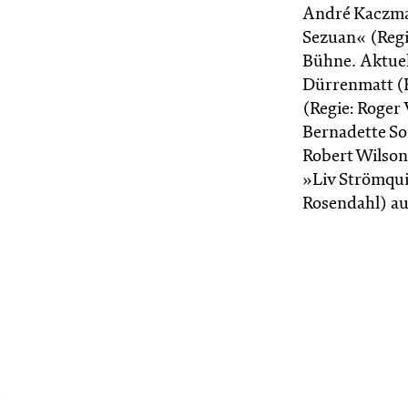
André Kaczma
Sezuan« (Regi
Bühne. Aktuel
Dürrenmatt (R
(Regie: Roger
Bernadette So
Robert Wilson
»Liv Strömquis
Rosendahl) au