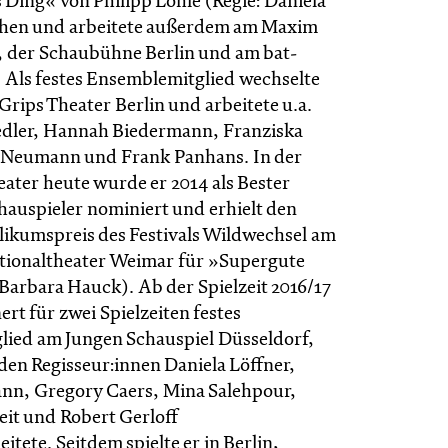
 Ding« von Philipp Löhle (Regie: Daniela
ehen und arbeitete außerdem am Maxim
, der Schaubühne Berlin und am bat-
. Als festes Ensemblemitglied wechselte
 Grips Theater Berlin und arbeitete u.a.
iedler, Hannah Biedermann, Franziska
t Neumann und Frank Panhans. In der
eater heute wurde er 2014 als Bester
uspieler nominiert und erhielt den
likumspreis des Festivals Wildwechsel am
tionaltheater Weimar für »Supergute
 Barbara Hauck). Ab der Spielzeit 2016/17
ert für zwei Spielzeiten festes
ied am Jungen Schauspiel Düsseldorf,
 den Regisseur:innen Daniela Löffner,
nn, Gregory Caers, Mina Salehpour,
it und Robert Gerloff
ete. Seitdem spielte er in Berlin,