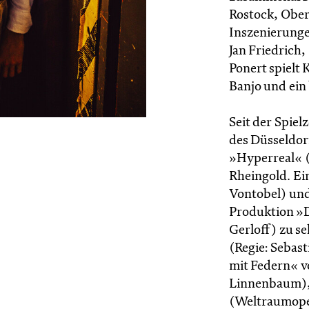
Rostock, Ober
Inszenierunge
Jan Friedrich
Ponert spielt 
Banjo und ein
Seit der Spiel
des Düsseldorf
»Hyperreal« (
Rheingold. Ei
Vontobel) und
Produktion »D
Gerloff) zu s
(Regie: Sebas
mit Federn« v
Linnenbaum),
(Weltraumoper