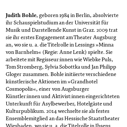
Judith Bohle
, geboren 1984 in Berlin, absolvierte
ihr Schauspielstudium an der Universität für
Musik und Darstellende Kunst in Graz. 2009 trat
sie ihr erstes Engagement am Theater Augsburg
an, wo sie u. a. die Titelrolle in Lessings »Minna
von Barnhelm« (Regie: Anne Lenk) spielte. Sie
arbeitete mit Regisseur:innen wie Wiebke Puls,
Tom Stromberg, Sylvia Sobottka und Jan Philipp
Gloger zusammen. Bohle initiierte verschiedene
künstlerische Aktionen im »Grandhotel
Cosmopolis«, einer von Augsburger
Künstler:innen und Aktivist:innen eingerichteten
Unterkunft für Asylbewerber, Hotelgäste und
Kulturpublikum. 2014 wechselte sie als festes
Ensemblemitglied an das Hessische Staatstheater
Wiesbaden, wo sie u. a. die Titelrolle in Ibsens