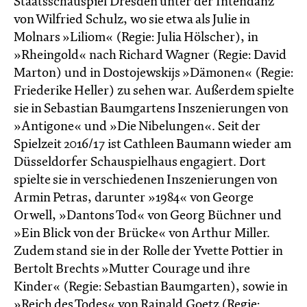
Staatsschauspiel Dresden unter der Intendanz
von Wilfried Schulz, wo sie etwa als Julie in
Molnars »Liliom« (Regie: Julia Hölscher), in
»Rheingold« nach Richard Wagner (Regie: David
Marton) und in Dostojewskijs »Dämonen« (Regie:
Friederike Heller) zu sehen war. Außerdem spielte
sie in Sebastian Baumgartens Inszenierungen von
»Antigone« und »Die Nibelungen«. Seit der
Spielzeit 2016/17 ist Cathleen Baumann wieder am
Düsseldorfer Schauspielhaus engagiert. Dort
spielte sie in verschiedenen Inszenierungen von
Armin Petras, darunter »1984« von George
Orwell, »Dantons Tod« von Georg Büchner und
»Ein Blick von der Brücke« von Arthur Miller.
Zudem stand sie in der Rolle der Yvette Pottier in
Bertolt Brechts »Mutter Courage und ihre
Kinder« (Regie: Sebastian Baumgarten), sowie in
»Reich des Todes« von Rainald Goetz (Regie: