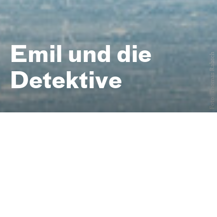
Emil und die
Foto: Thomas Rabsch
Detektive
von Erich Kästner
Kinder- und
Familienstück
ab 6 Jahren
Premiere am 17. November 2024
Schauspielhaus, Großes Haus
Schauspiel, Junges Schauspiel