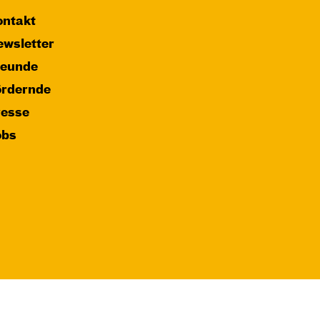
ntakt
wsletter
reunde
ördernde
resse
obs