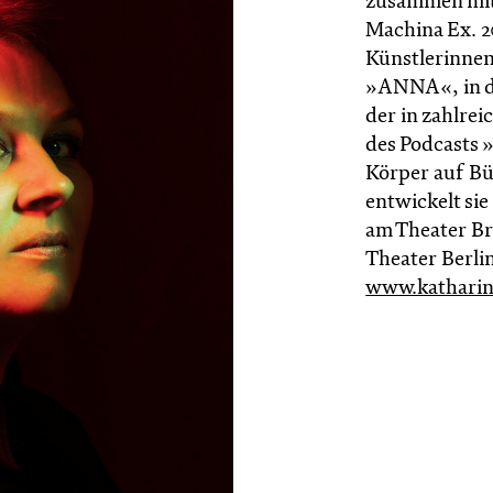
zusammen mit 
Machina Ex. 2
Künstlerinnen
»ANNA«, in de
der in zahlrei
des Podcasts 
Körper auf Bü
entwickelt sie
am Theater B
Theater Berli
www.katharin