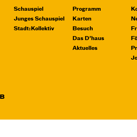
Schauspiel
Programm
Ko
Junges Schauspiel
Karten
Ne
Stadt:Kollektiv
Besuch
F
Das D’haus
F
Aktuelles
P
J
B