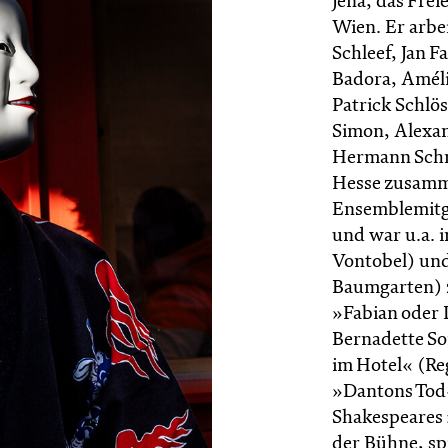
Jena, das Fre
Wien. Er arbei
Schleef, Jan 
Badora, Améli
Patrick Schlö
Simon, Alexan
Hermann Schm
Hesse zusamme
Ensemblemitgl
und war u.a. 
Vontobel) und
Baumgarten) z
»Fabian oder 
Bernadette So
im Hotel« (Re
»Dantons Tod«
Shakespeares 
der Bühne, sp