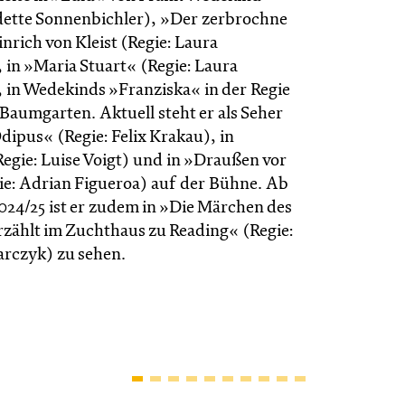
dette Sonnenbichler), »Der zerbrochne
nrich von Kleist (Regie: Laura
in »Maria Stuart« (Regie: Laura
in Wedekinds »Franziska« in der Regie
Baumgarten. Aktuell steht er als Seher
Ödipus« (Regie: Felix Krakau), in
gie: Luise Voigt) und in »Draußen vor
ie: Adrian Figueroa) auf der Bühne. Ab
2024/25 ist er zudem in »Die Märchen des
rzählt im Zucht­haus zu Reading« (Regie:
rc­zyk) zu sehen.