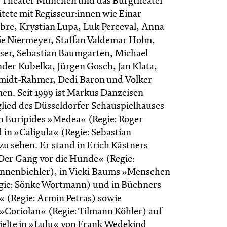
ie Theater München und das Burgtheater
tete mit Regisseur:innen wie Einar
Fabre, Krystian Lupa, Luk Perceval, Anna
e Niermeyer, Staffan Valdemar Holm,
sser, Sebastian Baumgarten, Michael
der Kubelka, Jürgen Gosch, Jan Klata,
idt-Rahmer, Dedi Baron und Volker
n. Seit 1999 ist Markus Danzeisen
ied des Düsseldorfer Schauspielhauses
in Euripides »Medea« (Regie: Roger
 in »Caligula« (Regie: Sebastian
u sehen. Er stand in Erich Kästners
Der Gang vor die Hunde« (Regie:
nnenbichler), in Vicki Baums »Menschen
gie: Sönke Wortmann) und in Büchners
 (Regie: Armin Petras) sowie
»Coriolan« (Regie: Tilmann Köhler) auf
ielte in »Lulu« von Frank Wedekind