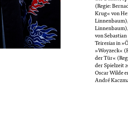
(Regie: Berna
Krug« von Hei
Linnenbaum), 
Linnenbaum), 
von Sebastian 
Teiresias in »
»Woyzeck« (Re
der Tür« (Reg
der Spielzeit 
Oscar Wilde e
André Kacz­ma