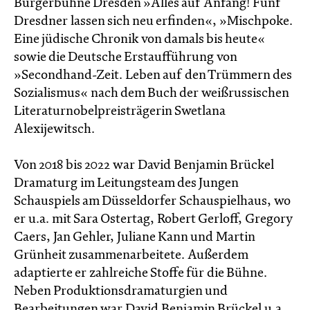
Bürgerbühne Dresden »Alles auf Anfang! Fünf
Dresdner lassen sich neu erfinden«, »Mischpoke.
Eine jüdische Chronik von damals bis heute«
sowie die Deutsche Erstaufführung von
»Secondhand-Zeit. Leben auf den Trümmern des
Sozialismus« nach dem Buch der weißrussischen
Literaturnobelpreisträgerin Swetlana
Alexijewitsch.
Von 2018 bis 2022 war David Benjamin Brückel
Dramaturg im Leitungsteam des Jungen
Schauspiels am Düsseldorfer Schauspielhaus, wo
er u.a. mit Sara Ostertag, Robert Gerloff, Gregory
Caers, Jan Gehler, Juliane Kann und Martin
Grünheit zusammenarbeitete. Außerdem
adaptierte er zahlreiche Stoffe für die Bühne.
Neben Produktionsdramaturgien und
Bearbeitungen war David Benjamin Brückel u.a.