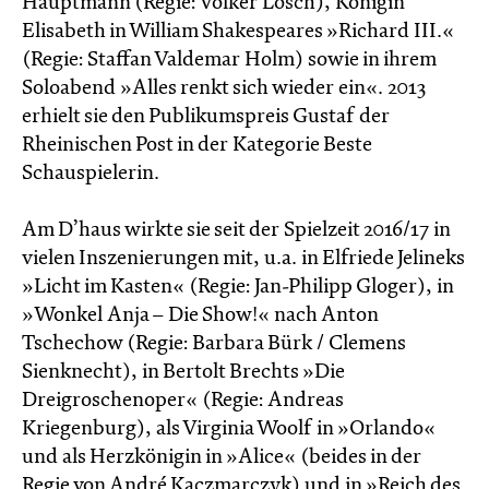
Hauptmann (Regie: Volker Lösch), Königin
Elisabeth in William Shakespeares »Richard III.«
(Regie: Staffan Valdemar Holm) sowie in ihrem
Soloabend »Alles renkt sich wieder ein«. 2013
erhielt sie den Publikumspreis Gustaf der
Rheinischen Post in der Kategorie Beste
Schauspielerin.
Am D’haus wirkte sie seit der Spielzeit 2016/17 in
vielen Inszenierungen mit, u.a. in Elfriede Jelineks
»Licht im Kasten« (Regie: Jan-Philipp Gloger), in
»Wonkel Anja – Die Show!« nach Anton
Tschechow (Regie: Barbara Bürk / Clemens
Sienknecht), in Bertolt Brechts »Die
Dreigroschenoper« (Regie: Andreas
Kriegenburg), als Virginia Woolf in »Orlando«
und als Herzkönigin in »Alice« (beides in der
Regie von André Kaczmarczyk) und in »Reich des