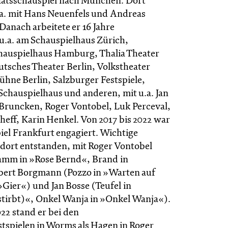
aatsschauspiel nach München. Dort
u.a. mit Hans Neuenfels und Andreas
Danach arbeitete er 16 Jahre
 u.a. am Schauspielhaus Zürich,
hauspielhaus Hamburg, Thalia Theater
sches Theater Berlin, Volkstheater
hne Berlin, Salzburger Festspiele,
Schauspielhaus und anderen, mit u.a. Jan
 Bruncken, Roger Vontobel, Luk Perceval,
heff, Karin Henkel. Von 2017 bis 2022 war
iel Frankfurt engagiert. Wichtige
 dort entstanden, mit Roger Vontobel
amm in »Rose Bernd«, Brand in
bert Borgmann (Pozzo in »Warten auf
»Gier«) und Jan Bosse (Teufel in
tirbt)«, Onkel Wanja in »Onkel Wanja«).
2 stand er bei den
tspielen in Worms als Hagen in Roger