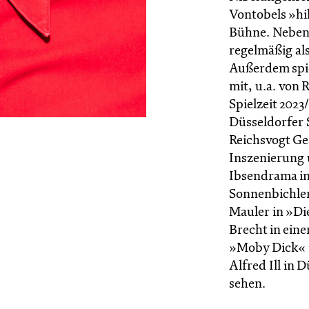
Vontobels »hi
Bühne. Neben s
regelmäßig als
Außerdem spie
mit, u.a. von 
Spielzeit 2023
Düsseldorfer 
Reichsvogt Ges
Inszenierung 
Ibsendrama in
Sonnenbichler 
Mauler in »Di
Brecht in ein
»Moby Dick« i
Alfred Ill in
sehen.