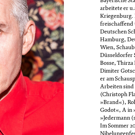
Bayerische St
arbeitete er 
Kriegenburg. 
freischaffend
Deutschen Sc
Hamburg, Deut
Wien, Schaubü
Düsseldorfer 
Bosse, Thirza
Dimiter Gotsc
er am Schausp
Arbeiten sind
(Christoph Fl
»Brand«), Ro
Godot«, A in 
»Jedermann (s
Im Sommer 202
Nibelungenfes