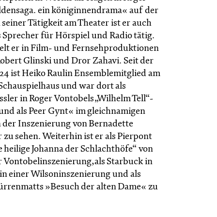
ldensaga. ein königinnendrama« auf der
einer Tätigkeit am Theater ist er auch
 Sprecher für Hörspiel und Radio tätig.
lt er in Film- und Fernsehproduktionen
Robert Glinski und Dror Zahavi. Seit der
/24 ist Heiko Raulin Ensemblemitglied am
Schauspielhaus und war dort als
sler in Roger Vontobels „Wilhelm Tell“-
und als Peer Gynt« im gleichnamigen
 der Inszenierung von Bernadette
zu sehen. Weiterhin ist er als Pierpont
e heilige Johanna der Schlachthöfe“ von
er Vontobelinszenierung,als Starbuck in
n einer Wilsoninszenierung und als
 Dürrenmatts »Besuch der alten Dame« zu