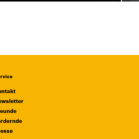
rvice
ntakt
wsletter
reunde
ördernde
resse