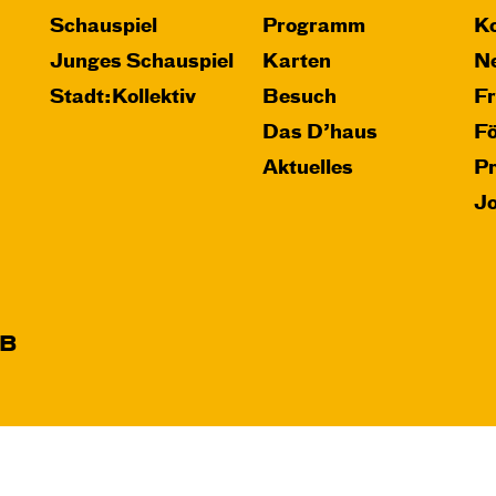
Schauspiel
Programm
Ko
Junges Schauspiel
Karten
Ne
Stadt:Kollektiv
Besuch
F
Das D’haus
F
Aktuelles
P
J
B