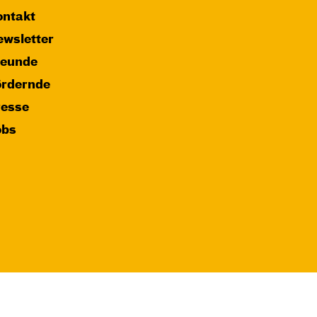
ntakt
wsletter
reunde
ördernde
resse
obs