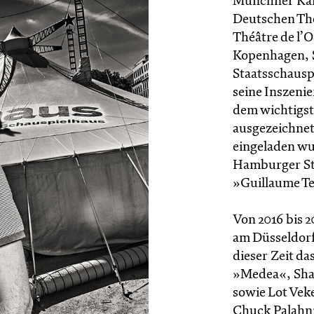
Münchner Kam
Deutschen The
Théâtre de l’O
Kopenhagen, 
Staatsschauspi
seine Inszenie
dem wichtigst
ausgezeichnet
eingeladen wur
Hamburger Sta
»Guillaume Te
Von 2016 bis 
am Düsseldorf
dieser Zeit d
»Medea«, Sha
sowie Lot Ve
Chuck Palahn