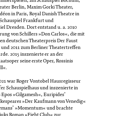
merspielen, am Schauspiel Bochum,
ater Berlin, Maxim Gorki Theater,
déon in Paris, Royal Danish Theatre in
Schauspiel Frankfurt und
el Dresden. Dort entstand u. a. 2010
rung von Schillers »Don Carlos«, die mit
en deutschen Theaterpreis Der Faust
 und 2011 zum Berliner Theatertreffen
de. 2015 inszenierte er an der
atsoper seine erste Oper, Rossinis
ll«.
2021 war Roger Vontobel Hausregisseur
er Schauspielhaus und inszenierte in
as Epos »Gilgamesh«, Euripides’
kespeares »Der Kaufmann von Venedig«
kemans’ »Momentum« und brachte
iuks Roman »Fight Club« zur