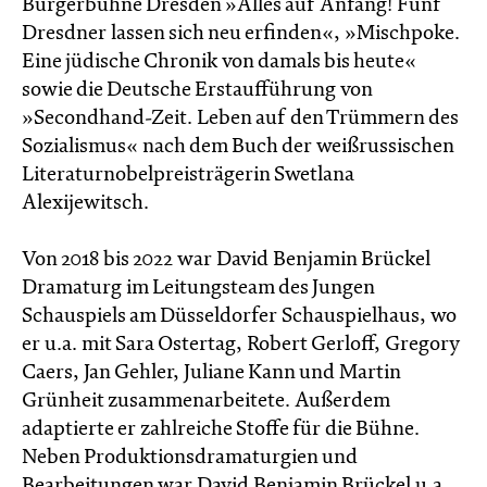
Bürgerbühne Dresden »Alles auf Anfang! Fünf
Dresdner lassen sich neu erfinden«, »Mischpoke.
Eine jüdische Chronik von damals bis heute«
sowie die Deutsche Erstaufführung von
»Secondhand-Zeit. Leben auf den Trümmern des
Sozialismus« nach dem Buch der weißrussischen
Literaturnobelpreisträgerin Swetlana
Alexijewitsch.
Von 2018 bis 2022 war David Benjamin Brückel
Dramaturg im Leitungsteam des Jungen
Schauspiels am Düsseldorfer Schauspielhaus, wo
er u.a. mit Sara Ostertag, Robert Gerloff, Gregory
Caers, Jan Gehler, Juliane Kann und Martin
Grünheit zusammenarbeitete. Außerdem
adaptierte er zahlreiche Stoffe für die Bühne.
Neben Produktionsdramaturgien und
Bearbeitungen war David Benjamin Brückel u.a.