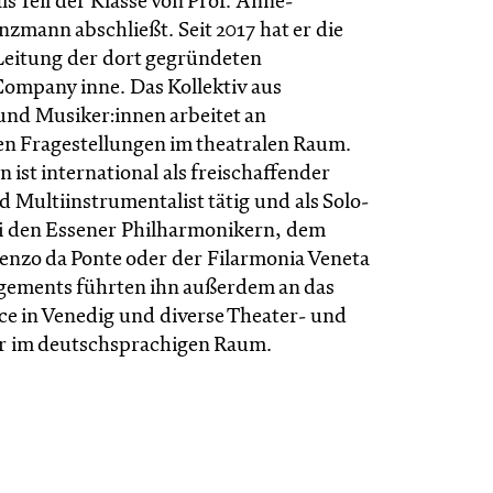
s Teil der Klasse von Prof. Anne-
zmann abschließt. Seit 2017 hat er die
Leitung der dort gegründeten
mpany inne. Das Kollektiv aus
und Musiker:innen arbeitet an
len Fragestellungen im theatralen Raum.
 ist international als freischaffender
 Multiinstrumentalist tätig und als Solo-
bei den Essener Philharmonikern, dem
enzo da Ponte oder der Filarmonia Veneta
gements führten ihn außerdem an das
ice in Venedig und diverse Theater- und
r im deutschsprachigen Raum.