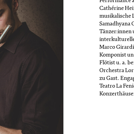
Performance al
Cathérine Hein
musikalische 
Samadhyana Co
Tänzer:innen 
interkulturel
Marco Girardin
Komponist und
Flötist u. a. 
Orchestra Lor
zu Gast. Enga
Teatro La Fen
Konzerthäuse