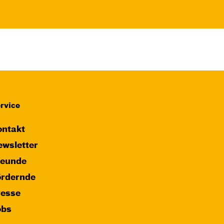
rvice
ntakt
wsletter
reunde
ördernde
resse
obs