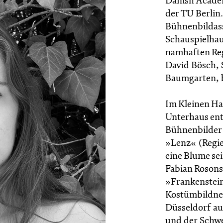
Danish Academ
der TU Berlin.
Bühnenbildass
Schauspielhau
namhaften Reg
David Bösch,
Baumgarten, b
Im Kleinen Ha
Unterhaus ent
Bühnenbilder
»Lenz« (Regie
eine Blume se
Fabian Rosons
»Frankenstein
Kostümbildneri
Düsseldorf au
und der Schwei