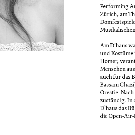
Performing Ar
Zürich, am Th
Domfestspiele
Musikalischen
Am D’haus war 
und Kostüme i
Homer, verant
Menschen aus 
auch für das 
Bassam Ghazi)
Orestie. Nach
zuständig. In 
D’haus das Bü
die Open-Air