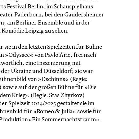
ts Festival Berlin, im Schauspielhaus
eater Paderborn, bei den Gandersheimer
n, am Berliner Ensemble und in der
 Komödie Leipzig zu sehen.
sie in den letzten Spielzeiten für Bühne
n »Odyssee« von Pavlo Arie, frei nach
wortlich, eine Inszenierung mit
der Ukraine und Düsseldorf; sie war
Bühnenbild von »Dschinns« (Regie:
 sowie auf der großen Bühne für »Die
 dem Krieg« (Regie: Stas Zhyrkov)
der Spielzeit 2024/2025 gestaltet sie im
hnenbild für »Romeo & Julia« sowie für
-Produktion
»
Ein Sommernachtstraum«.