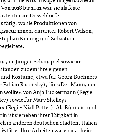
y of Fine Arts in Kopenhagen sowie an
 Von 2018 bis 2021 war sie als feste
istentin am Düsseldorfer
s tätig, wo sie Produktionen von
isseur:innen, darunter Robert Wilson,
 Stephan Kimmig und Sebastian
egleitete.
us, im Jungen Schauspiel sowie im
standen zudem ihre eigenen
 und Kostüme, etwa für Georg Büchners
: Fabian Rosonsky), für »Der Mann, der
in wollte« von Anja Tuckermann (Regie:
ky) sowie für Mary Shelleys
« (Regie: Niall Potter). Als Bühnen- und
n ist sie neben ihrer Tätigkeit in
ch in anderen deutschen Städten, Italien
z tätig. Ihre Arbeiten waren u.a. beim