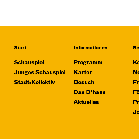
JUNGES SCHAUSPIEL
Bin gleich fertig!
nach dem Bilderbuch von Martin
Baltscheit und Anne-Kathrin Behl
Regie und Choreografie: Barbara
Start
Informationen
Se
Fuchs
Central 2
Schauspiel
Programm
Ko
Relaxed Performance
Junges Schauspiel
Karten
Ne
Stadt:Kollektiv
Besuch
F
Karten
Das D’haus
F
Aktuelles
P
J
So, 25.10. / 16:00 –
17:00