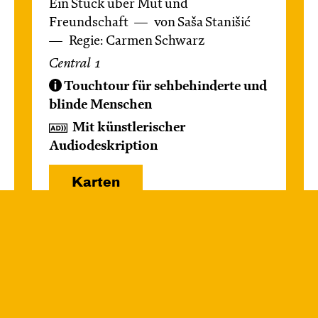
Ein Stück über Mut und
Freundschaft
von Saša Stanišić
Regie: Carmen Schwarz
Central 1
Touchtour für sehbehinderte und
blinde Menschen
Mit künstlerischer
Audiodeskription
Karten
Mi, 14.10. / 10:00 –
10:45