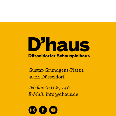
JUNGES SCHAUSPIEL
Bin gleich fertig!
nach dem Bilderbuch von Martin
Baltscheit und Anne-Kathrin Behl
Regie und Choreografie: Barbara
Fuchs
Central 2
Relaxed Performance
Gustaf-Gründgens-Platz 1
Karten
40211 Düsseldorf
Telefon:
0211.85 23 0
E-Mail:
info@dhaus.de
Do, 22.10. / 10:00 –
11:00