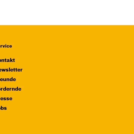
JUNGES SCHAUSPIEL
Das NEIN­horn
von Marc-Uwe Kling und Astrid Henn
Regie: Philipp Alfons Heitmann,
Matts Johan Leenders
rvice
Central 1
ntakt
Karten
wsletter
reunde
ördernde
resse
obs
Di, 27.10. / 10:00 –
10:45