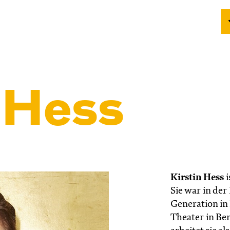
n Hess
Kirstin Hess
i
Sie war in der
Generation in
Theater in Berl