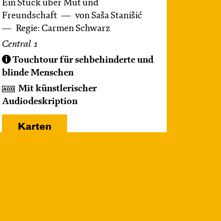
Ein Stück über Mut und
Freundschaft
von Saša Stanišić
Regie: Carmen Schwarz
Central 1
Touchtour für sehbehinderte und
blinde Menschen
Mit künstlerischer
Audiodeskription
Karten
Mi, 21.10. / 10:00 –
11:00