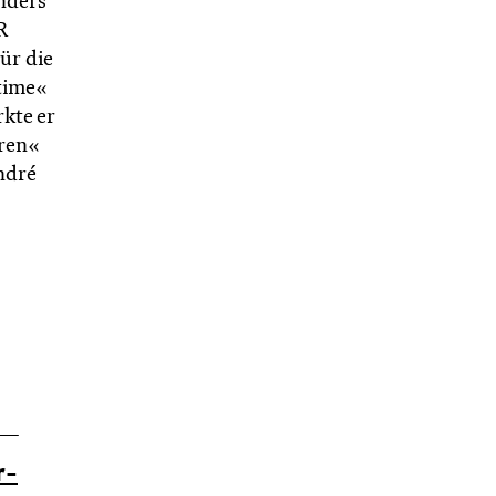
nders
R
ür die
 time«
kte er
aren«
ndré
r­