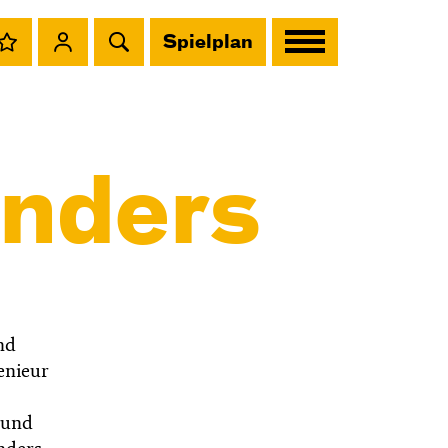
Spielplan
nders
nd
enieur
 und