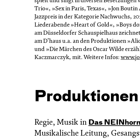
spielt und singt in diversen Besetzungen
Trio«, »Sex in Paris, Texas«, »Jon Boutin
Jazzpreis in der Kategorie Nachwuchs, 20
Liederabende »Heart of Gold«, »Boys don’
am Düsseldorfer Schauspielhaus zeichnete
am D’haus u.a. an den Produktionen »Ali
und »Die Märchen des Oscar Wilde erzählt
Kaczmarczyk, mit. Weitere Infos:
www.jo
Produktionen
Regie, Musik in
Das NEIN­hor
Musikalische Leitung, Gesangsu