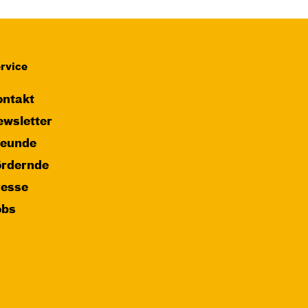
Das NEIN­horn
von Marc-Uwe Kling und Astrid Henn
Regie: Philipp Alfons Heitmann,
Matts Johan Leenders
rvice
Central 1
ntakt
wsletter
Karten
reunde
ördernde
resse
Fr, 25.12. / 16:00 –
obs
17:00
JUNGES SCHAUSPIEL
FAMILIENVORSTELLUNG
Das NEIN­horn