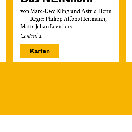
von Marc-Uwe Kling und Astrid Henn
Regie: Philipp Alfons Heitmann,
Matts Johan Leenders
Central 1
Karten
Di, 10.11. / 10:00 –
11:00
JUNGES SCHAUSPIEL
Das NEIN­horn