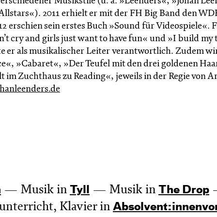
 verschiedener Musikstile (u. a. »Leenders«, »Johan Lee
 Allstars«). 2011 erhielt er mit der FH Big Band den WD
12 erschien sein erstes Buch »Sound für Videospiele«. F
t cry and girls just want to have fun« und »I build my
 er als musikalischer Leiter verantwortlich. Zudem wir
ce«, »Cabaret«, »Der Teufel mit den drei goldenen Ha
 im Zucht­haus zu Reading«, jeweils in der Regie von A
hanleenders.de
Musik in
Musik in
n
Tyll
The Drop
nterricht, Klavier in
Absol­vent:innen­vo