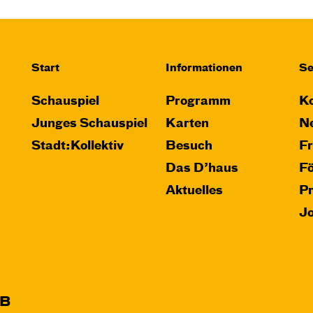
von Marc-Uwe Kling und Astrid Henn
Regie: Philipp Alfons Heitmann,
Matts Johan Leenders
Start
Informationen
Se
Central 1
Schauspiel
Programm
Ko
Karten
Junges Schauspiel
Karten
Ne
Stadt:Kollektiv
Besuch
F
Das D’haus
F
Aktuelles
P
Di, 22.12. / 10:00 –
J
11:00
JUNGES SCHAUSPIEL
Das NEIN­horn
B