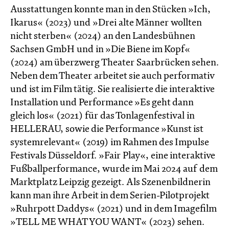
Ausstattungen konnte man in den Stücken »Ich,
Ikarus« (2023) und »Drei alte Männer wollten
nicht sterben« (2024) an den Landesbühnen
Sachsen GmbH und in »Die Biene im Kopf«
(2024) am überzwerg Theater Saarbrücken sehen.
Neben dem Theater arbeitet sie auch performativ
und ist im Film tätig. Sie realisierte die interaktive
Installation und Performance »Es geht dann
gleich los« (2021) für das Tonlagenfestival in
HELLERAU, sowie die Performance »Kunst ist
systemrelevant« (2019) im Rahmen des Impulse
Festivals Düsseldorf. »Fair Play«, eine interaktive
Fußballperformance, wurde im Mai 2024 auf dem
Marktplatz Leipzig gezeigt. Als Szenenbildnerin
kann man ihre Arbeit in dem Serien-Pilotprojekt
»Ruhrpott Daddys« (2021) und in dem Imagefilm
»TELL ME WHAT YOU WANT« (2023) sehen.