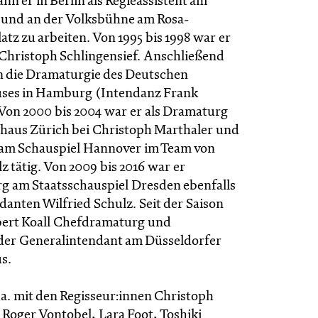
n er in Berlin als Regieassistent am
 und an der Volksbühne am Rosa-
tz zu arbeiten. Von 1995 bis 1998 war er
 Christoph Schlingensief. Anschließend
in die Dramaturgie des Deutschen
uses in Hamburg (Intendanz Frank
on 2000 bis 2004 war er als Dramaturg
haus Zürich bei Christoph Marthaler und
am Schauspiel Hannover im Team von
z tätig. Von 2009 bis 2016 war er
 am Staatsschauspiel Dresden ebenfalls
danten Wilfried Schulz. Seit der Saison
obert Koall Chefdramaturg und
nder Generalintendant am Düsseldorfer
s.
.a. mit den Regisseur:innen Christoph
 Roger Vontobel, Lara Foot, Toshiki