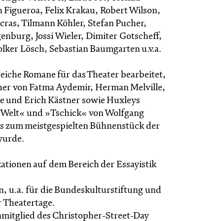
 Figueroa, Felix Krakau, Robert Wilson,
ras, Tilmann Köhler, Stefan Pucher,
enburg, Jossi Wieler, Dimiter Gotscheff,
olker Lösch, Sebastian Baumgarten u.v.a.
reiche Romane für das Theater bearbeitet,
er von Fatma Aydemir, Herman Melville,
e und Erich Kästner sowie Huxleys
 Welt« und »Tschick« von Wolfgang
s zum meistgespielten Bühnenstück der
wurde.
kationen auf dem Bereich der Essayistik
n, u.a. für die Bundeskulturstiftung und
 Theatertage.
enmitglied des Christopher-Street-Day