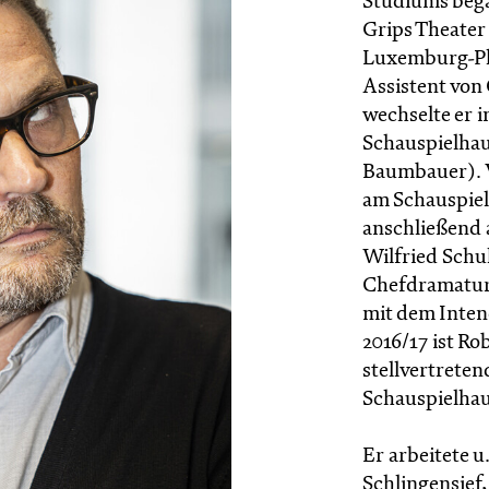
Studiums began
Grips Theater
Luxemburg-Pla
Assistent von
wechselte er 
Schauspielha
Baumbauer). V
am Schauspiel
anschließend 
Wilfried Schul
Chefdramaturg
mit dem Inten
2016/17 ist R
stellvertrete
Schauspielhau
Er arbeitete u
Schlingensief,