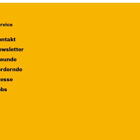
rvice
ntakt
wsletter
reunde
ördernde
resse
obs