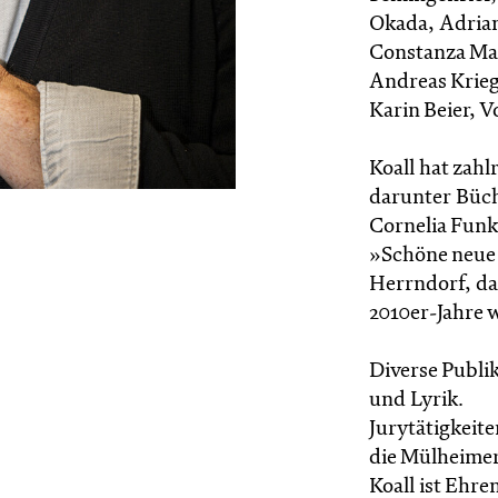
Okada, Adrian
Constanza Mac
Andreas Krieg
Karin Beier, V
Koall hat zahl
darunter Büch
Cornelia Funk
»Schöne neue
Herrndorf, da
2010er-Jahre 
Diverse Publi
und Lyrik.
Jurytätigkeite
die Mülheimer
Koall ist Ehr