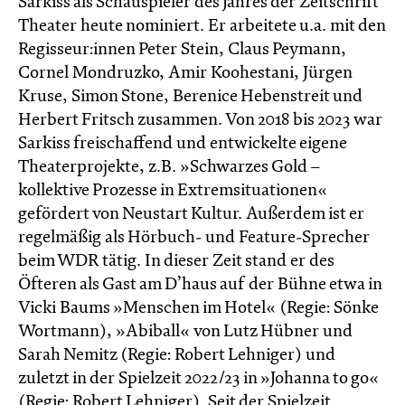
Sarkiss als Schauspieler des Jahres der Zeitschrift
Theater heute nominiert. Er arbeitete u.a. mit den
Regisseur:innen Peter Stein, Claus Peymann,
Cornel Mondruzko, Amir Koohestani, Jürgen
Kruse, Simon Stone, Berenice Hebenstreit und
Herbert Fritsch zusammen. Von 2018 bis 2023 war
Sarkiss freischaffend und entwickelte eigene
Theaterprojekte, z.B. »Schwarzes Gold –
kollektive Prozesse in Extremsituationen«
gefördert von Neustart Kultur. Außerdem ist er
regelmäßig als Hörbuch- und Feature-Sprecher
beim WDR tätig. In dieser Zeit stand er des
Öfteren als Gast am D’haus auf der Bühne etwa in
Vicki Baums »Menschen im Hotel« (Regie: Sönke
Wortmann), »Abiball« von Lutz Hübner und
Sarah Nemitz (Regie: Robert Lehniger) und
zuletzt in der Spielzeit 2022/23 in »Johanna to go«
(Regie: Robert Lehniger). Seit der Spielzeit