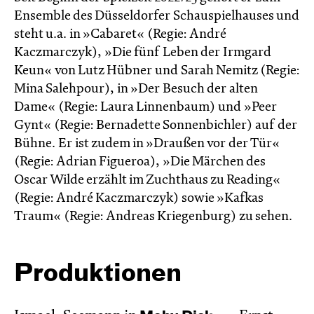
Ensemble des Düsseldorfer Schauspielhauses und
steht u.a. in »Cabaret« (Regie: André
Kaczmarczyk), »Die fünf Leben der Irmgard
Keun« von Lutz Hübner und Sarah Nemitz (Regie:
Mina Salehpour), in »Der Besuch der alten
Dame« (Regie: Laura Linnenbaum) und »Peer
Gynt« (Regie: Bernadette Sonnenbichler) auf der
Bühne. Er ist zudem in »Draußen vor der Tür«
(Regie: Adrian Figueroa), »Die Märchen des
Oscar Wilde erzählt im Zucht­haus zu Reading«
(Regie: André Kacz­marc­zyk) sowie »Kafkas
Traum« (Regie: Andreas Kriegenburg) zu sehen.
Produktionen