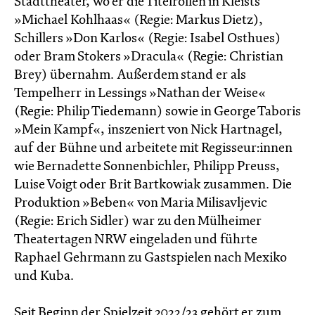
Stadttheater, wo er die Titelrollen in Kleists
»Michael Kohlhaas« (Regie: Markus Dietz),
Schillers »Don Karlos« (Regie: Isabel Osthues)
oder Bram Stokers »Dracula« (Regie: Christian
Brey) übernahm. Außerdem stand er als
Tempelherr in Lessings »Nathan der Weise«
(Regie: Philip Tiedemann) sowie in George Taboris
»Mein Kampf«, inszeniert von Nick Hartnagel,
auf der Bühne und arbeitete mit Regisseur:innen
wie Bernadette Sonnenbichler, Philipp Preuss,
Luise Voigt oder Brit Bartkowiak zusammen. Die
Produktion »Beben« von Maria Milisavljevic
(Regie: Erich Sidler) war zu den Mülheimer
Theatertagen NRW eingeladen und führte
Raphael Gehrmann zu Gastspielen nach Mexiko
und Kuba.
Seit Beginn der Spielzeit 2022/23 gehört er zum