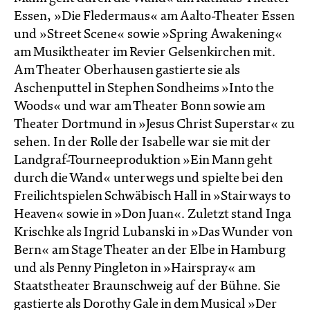
Essen, »Die Fledermaus« am Aalto-Theater Essen
und »Street Scene« sowie »Spring Awakening«
am Musiktheater im Revier Gelsenkirchen mit.
Am Theater Oberhausen gastierte sie als
Aschenputtel in Stephen Sondheims »Into the
Woods« und war am Theater Bonn sowie am
Theater Dortmund in »Jesus Christ Superstar« zu
sehen. In der Rolle der Isabelle war sie mit der
Landgraf-Tourneeproduktion »Ein Mann geht
durch die Wand« unterwegs und spielte bei den
Freilichtspielen Schwäbisch Hall in »Stairways to
Heaven« sowie in »Don Juan«. Zuletzt stand Inga
Krischke als Ingrid Lubanski in »Das Wunder von
Bern« am Stage Theater an der Elbe in Hamburg
und als Penny Pingleton in »Hairspray« am
Staatstheater Braunschweig auf der Bühne. Sie
gastierte als Dorothy Gale in dem Musical »Der