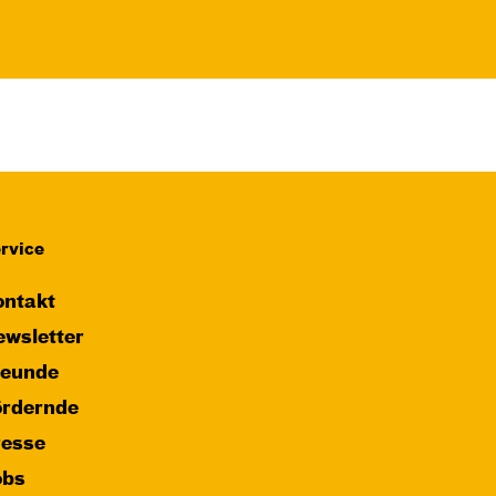
rvice
ntakt
wsletter
reunde
ördernde
resse
obs