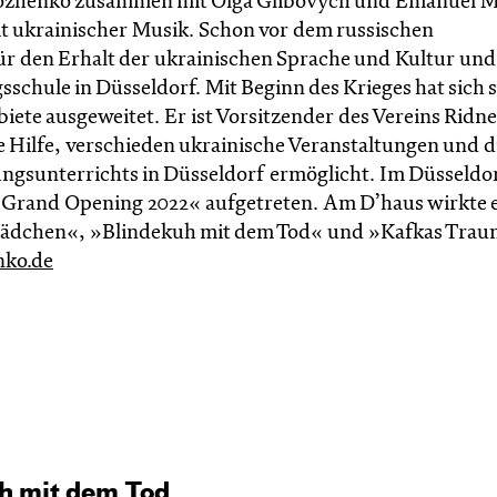
Bozhenko zusammen mit Olga Glibovych und Emanuel M
 ukrainischer Musik. Schon vor dem russischen
ür den Erhalt der ukrainischen Sprache und Kultur und
sschule in Düsseldorf. Mit Beginn des Krieges hat sich 
iete ausgeweitet. Er ist Vorsitzender des Vereins Ridne
 Hilfe, verschieden ukrainische Veranstaltungen und d
gsunterrichts in Düsseldorf ermöglicht. Im Düsseldo
 »Grand Opening 2022« aufgetreten. Am D’haus wirkte e
 Mädchen«, »Blindekuh mit dem Tod« und »Kafkas Tra
nko.de
uh mit dem Tod