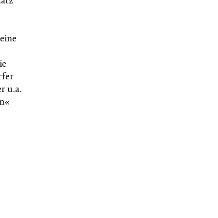
atz
seine
ie
rfer
r u.a.
um«