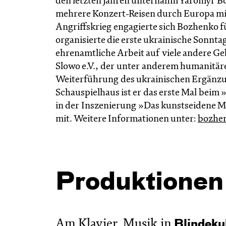
den letzten Jahren unternahm Yaromyr 
mehrere Konzert-Reisen durch Europa mit
Angriffskrieg engagierte sich Bozhenko f
organisierte die erste ukrainische Sonntag
ehrenamtliche Arbeit auf viele andere Geb
Slowo e.V., der unter anderem humanitäre
Weiterführung des ukrainischen Ergänzun
Schauspielhaus ist er das erste Mal beim
in der Inszenierung »Das kunstseidene
mit. Weitere Informationen unter:
bozhe
Produktionen
Am Klavier, Musik in
Blinde­k