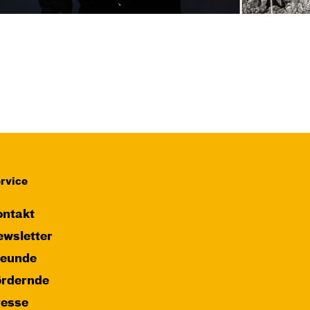
rvice
ntakt
wsletter
reunde
ördernde
resse