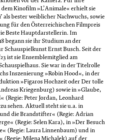
tionen vor der Kamera. Für ihre
 dem Kinofilm »L’Animale« erhielt sie
 als bester weiblicher Nachwuchs, sowie
ung für den Österreichischen Filmpreis
ie Beste Hauptdarstellerin. Im
8 begann sie ihr Studium an der
̈r Schauspielkunst Ernst Busch. Seit der
/23 ist sie Ensemblemitglied am
chauspielhaus. Sie war in der Titelrolle
chs Inszenierung »Robin Hood«, in der
uktion »Figaros Hochzeit oder Der tolle
Andreas Kriegenburg) sowie in »Glaube,
l« (Regie: Peter Jordan, Leonhard
 sehen. Aktuell steht sie u.a. in
nd die Brandstifter« (Regie: Adrian
erge« (Regie: Selen Kara), in »Der Besuch
e« (Regie: Laura Linnenbaum) und in
(Regie: Milena Michalek) auf der