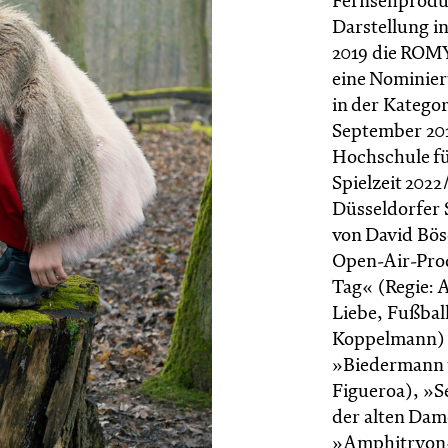
Fernsehproduk
Darstellung in
2019 die ROMY
eine Nominier
in der Kategor
September 201
Hochschule fu
Spielzeit 2022
Düsseldorfer S
von David Bös
Open-Air-Prod
Tag« (Regie: 
Liebe, Fußbal
Koppelmann) zu
»Biedermann u
Figueroa), »S
der alten Dam
»Amphitryon« 