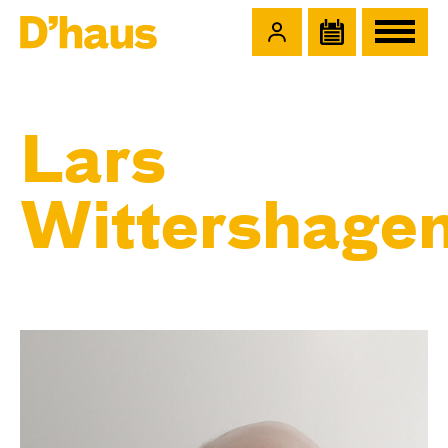
Zum Hauptinhalt springen
Zum Footer springen
Lars
Wittershage