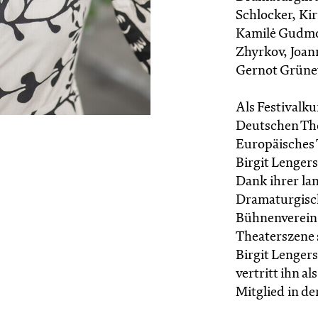
Schlocker, Kir
Kamilė Gudmon
Zhyrkov, Joan
Gernot Grüne
Als Festivalk
Deutschen The
Europäisches 
Birgit Lengers
Dank ihrer lan
Dramaturgisc
Bühnenverein 
Theaterszene 
Birgit Lenger
vertritt ihn al
Mitglied in d