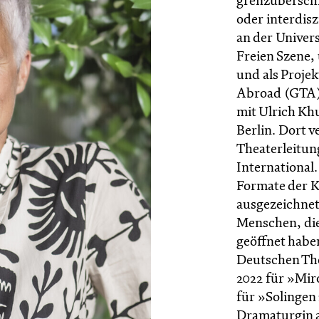
grenzüberschr
oder interdisz
an der Univers
Freien Szene,
und als Proje
Abroad (GTA) 
mit Ulrich Kh
Berlin. Dort v
Theaterleitun
International.
Formate der 
ausgezeichnet
Menschen, die
geöffnet habe
Deutschen The
2022 für »Mir
für »Solingen
Dramaturgin a