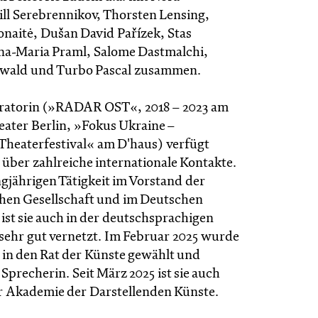
ill Serebrennikov, Thorsten Lensing,
aitė, Dušan David Pařízek, Stas
na-Maria Praml, Salome Dastmalchi,
wald und Turbo Pascal zusammen.
uratorin (»RADAR OST«, 2018 – 2023 am
ater Berlin, »Fokus Ukraine –
Theaterfestival« am D'haus) verfügt
 über zahlreiche internationale Kontakte.
gjährigen Tätigkeit im Vorstand der
hen Gesellschaft und im Deutschen
ist sie auch in der deutschsprachigen
sehr gut vernetzt. Im Februar 2025 wurde
s in den Rat der Künste gewählt und
s Sprecherin. Seit März 2025 ist sie auch
er Akademie der Darstellenden Künste.