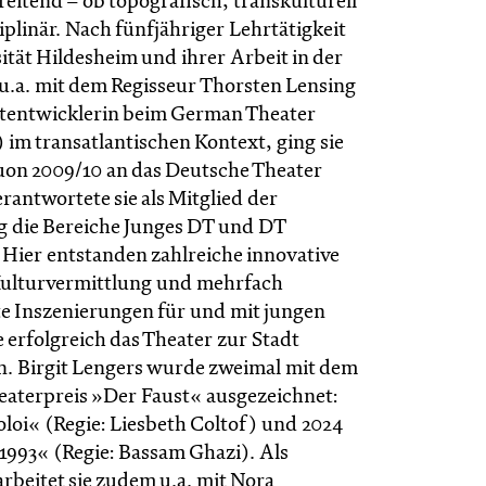
eitend – ob topografisch, transkulturell
iplinär. Nach fünfjähriger Lehrtätigkeit
ität Hildesheim und ihrer Arbeit in der
 u.a. mit dem Regisseur Thorsten Lensing
ktentwicklerin beim German Theater
im transatlantischen Kontext, ging sie
uon 2009/10 an das Deutsche Theater
erantwortete sie als Mitglied der
g die Bereiche Junges DT und DT
 Hier entstanden zahlreiche innovative
Kulturvermittlung und mehrfach
e Inszenierungen für und mit jungen
 erfolgreich das Theater zur Stadt
n. Birgit Lengers wurde zweimal mit dem
aterpreis »Der Faust« ausgezeichnet:
oloi« (Regie: Liesbeth Coltof) und 2024
 1993« (Regie: Bassam Ghazi). Als
rbeitet sie zudem u.a. mit Nora