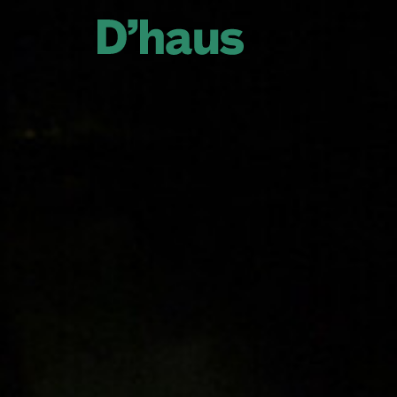
Zum Hauptinhalt springen
Zum Footer springen