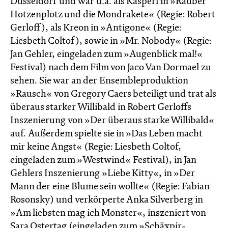
Düsseldorf und war u.a. als Kasperl in »Räuber
Hotzenplotz und die Mondrakete« (Regie: Robert
Gerloff), als Kreon in »Antigone« (Regie:
Liesbeth Coltof), sowie in »Mr. Nobody« (Regie:
Jan Gehler, eingeladen zum »Augenblick mal!«
Festival) nach dem Film von Jaco Van Dormael zu
sehen. Sie war an der Ensembleproduktion
»Rausch« von Gregory Caers beteiligt und trat als
überaus starker Willibald in Robert Gerloffs
Inszenierung von »Der überaus starke Willibald«
auf. Außerdem spielte sie in »Das Leben macht
mir keine Angst« (Regie: Liesbeth Coltof,
eingeladen zum »Westwind« Festival), in Jan
Gehlers Inszenierung »Liebe Kitty«, in »Der
Mann der eine Blume sein wollte« (Regie: Fabian
Rosonsky) und verkörperte Anka Silverberg in
»Am liebsten mag ich Monster«, inszeniert von
Sara Ostertag (eingeladen zum »Schäxpir-