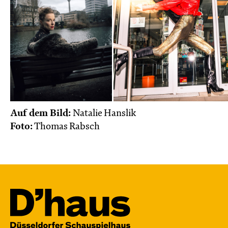
JUNGES SCHAUSPIEL
Wolf
Ein Stück über Mut und Freundschaft
von Saša Stanišić
Regie: Carmen Schwarz
Central 1
Touchtour für sehbehinderte und blinde
Menschen
Mit künstlerischer Audiodeskription
Auf dem Bild:
Natalie Hanslik
Foto:
Thomas Rabsch
Karten