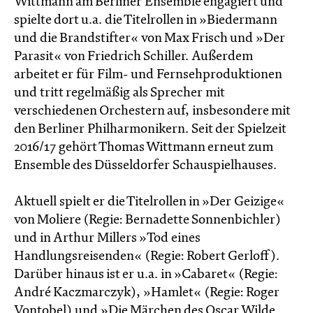
Wittmann am Berliner Ensemble engagiert und
spielte dort u.a. die Titelrollen in »Biedermann
und die Brandstifter« von Max Frisch und »Der
Parasit« von Friedrich Schiller. Außerdem
arbeitet er für Film- und Fernsehproduktionen
und tritt regelmäßig als Sprecher mit
verschiedenen Orchestern auf, insbesondere mit
den Berliner Philharmonikern. Seit der Spielzeit
2016/17 gehört Thomas Wittmann erneut zum
Ensemble des Düsseldorfer Schauspielhauses.
Aktuell spielt er die Titelrollen in »Der Geizige«
von Moliere (Regie: Bernadette Sonnen­bichler)
und in Arthur Millers »Tod eines
Handlungsreisenden« (Regie: Robert Gerloff).
Darüber hinaus ist er u.a. in »Cabaret« (Regie:
André Kaczmarczyk), »Hamlet« (Regie: Roger
Vontobel) und »Die Märchen des Oscar Wilde