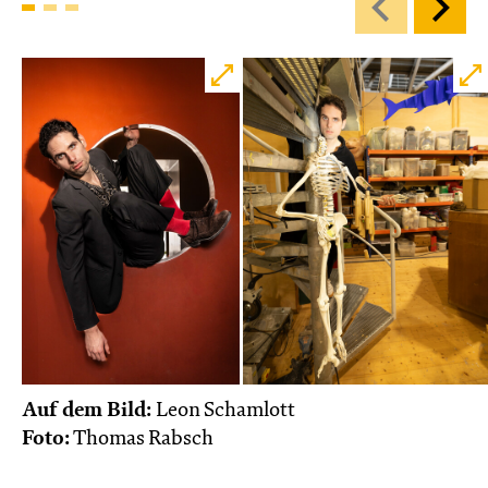
Mi, 18.11. / 10:00 – 12:00
09:00
Touchtour
JUNGES SCHAUSPIEL
Wolf
Ein Stück über Mut und Freundschaft
von Saša Stanišić
Regie: Carmen Schwarz
Central 1
Touchtour für sehbehinderte und blinde
Menschen
Mit künstlerischer Audiodeskription
Karten
Auf dem Bild:
Leon Schamlott
Foto:
Thomas Rabsch
Do, 19.11. / 10:00 – 12:00