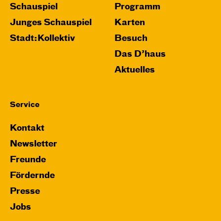
Schauspiel
Programm
JUNGES SCHAUSPIEL
Wolf
Junges Schauspiel
Karten
Stadt:Kollektiv
Besuch
Ein Stück über Mut und Freundschaft
von Saša Stanišić
Regie: Carmen Schwarz
Das D’haus
Central 1
Aktuelles
Touchtour für sehbehinderte und blinde
Menschen
Service
Mit künstlerischer Audiodeskription
Kontakt
Karten
Newsletter
Freunde
Fördernde
Sa, 12.12. / 18:00 – 20:00
Presse
17:00
Touchtour
Jobs
JUNGES SCHAUSPIEL