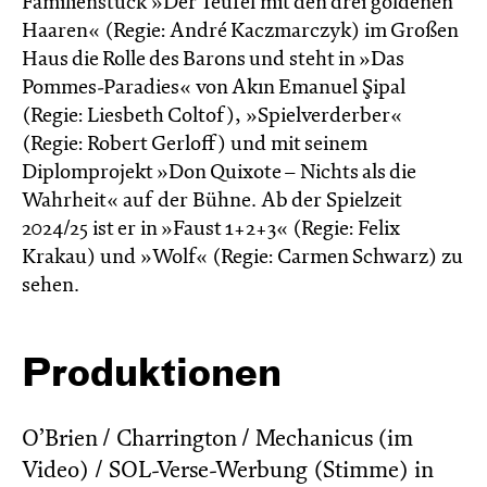
Familienstück »Der Teufel mit den drei goldenen
Haaren« (Regie: André Kaczmarczyk) im Großen
Haus die Rolle des Barons und steht in »Das
Pommes-Paradies« von Akın Emanuel Şipal
(Regie: Liesbeth Coltof), »Spielverderber«
(Regie: Robert Gerloff) und mit seinem
Diplomprojekt »Don Quixote – Nichts als die
Wahrheit« auf der Bühne. Ab der Spielzeit
2024/25 ist er in »Faust 1+2+3« (Regie: Felix
Krakau) und »Wolf« (Regie: Carmen Schwarz) zu
sehen.
Produktionen
O’Brien / Charrington / Mechanicus (im
Video) / SOL-Verse-Werbung (Stimme) in