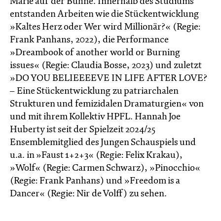
Marie auf der Bühne. Innerhalb des Studiums
entstanden Arbeiten wie die Stückentwicklung
»Kaltes Herz oder Wer wird Millionär?« (Regie:
Frank Panhans, 2022), die Performance
»Dreambook of another world or Burning
issues« (Regie: Claudia Bosse, 2023) und zuletzt
»DO YOU BELIEEEEVE IN LIFE AFTER LOVE?
– Eine Stückentwicklung zu patriarchalen
Strukturen und femizidalen Dramaturgien« von
und mit ihrem Kollektiv HPFL. Hannah Joe
Huberty ist seit der Spielzeit 2024/25
Ensemblemitglied des Jungen Schauspiels und
u.a. in »Faust 1+2+3« (Regie: Felix Krakau),
»Wolf« (Regie: Carmen Schwarz), »Pinocchio«
(Regie: Frank Panhans) und »Freedom is a
Dancer« (Regie: Nir de Volff) zu sehen.