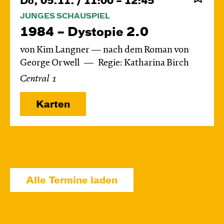
Do, 05.11. / 11:00 – 12:45
JUNGES SCHAUSPIEL
1984 – Dystopie 2.0
von Kim Langner — nach dem Roman von
George Orwell
Regie: Katharina Birch
Central 1
Karten
Fr, 06.11. / 11:00 – 12:45
JUNGES SCHAUSPIEL
Alle Termine laden
1984 – Dystopie 2.0
von Kim Langner — nach dem Roman von
George Orwell
Regie: Katharina Birch