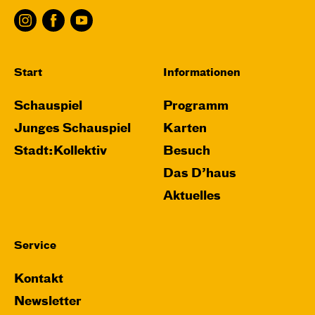
Karten
Fr, 20.11. / 10:00 – 12:00
Start
Informationen
09:00
Touchtour
Schauspiel
Programm
JUNGES SCHAUSPIEL
Wolf
Junges Schauspiel
Karten
Stadt:Kollektiv
Besuch
Ein Stück über Mut und Freundschaft
von Saša Stanišić
Regie: Carmen Schwarz
Das D’haus
Central 1
Aktuelles
Touchtour für sehbehinderte und blinde
Menschen
Service
Mit künstlerischer Audiodeskription
Kontakt
Karten
Newsletter