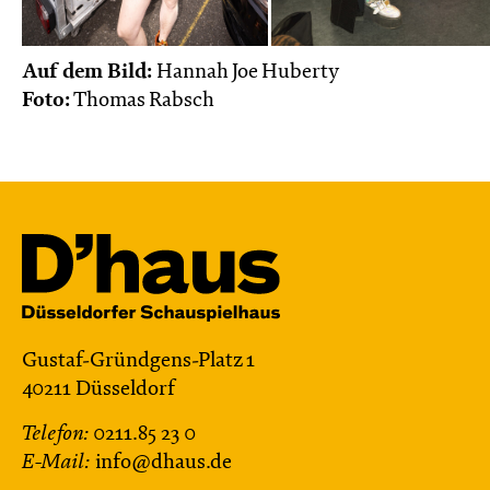
Karten
Auf dem Bild:
Hannah Joe Huberty
Foto:
Thomas Rabsch
Do, 19.11. / 10:00 – 12:00
09:00
Touchtour
JUNGES SCHAUSPIEL
Wolf
Ein Stück über Mut und Freundschaft
von Saša Stanišić
Regie: Carmen Schwarz
Central 1
Gustaf-Gründgens-Platz 1
Touchtour für sehbehinderte und blinde
40211 Düsseldorf
Menschen
Telefon:
0211.85 23 0
Mit künstlerischer Audiodeskription
E-Mail:
info@dhaus.de