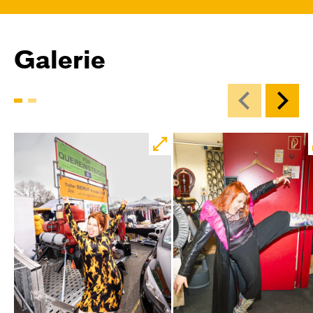
Central 1
Karten
Galerie
Mi, 18.11. / 10:00 – 12:00
09:00
Touchtour
JUNGES SCHAUSPIEL
Wolf
Ein Stück über Mut und Freundschaft
von Saša Stanišić
Regie: Carmen Schwarz
Central 1
Touchtour für sehbehinderte und blinde
Menschen
Mit künstlerischer Audiodeskription