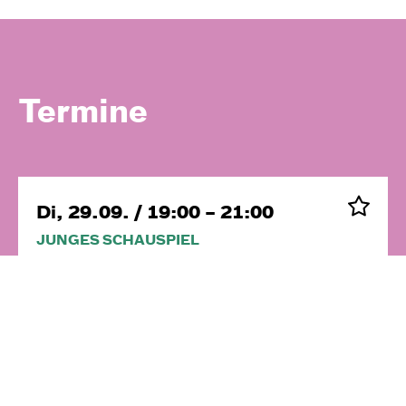
Termine
Di, 29.09. / 19:00 – 21:00
JUNGES SCHAUSPIEL
Treffpunkt Central
Anmeldung:
theaterpaedagogik@dhaus.de
Eintritt frei — Wir bitten um Anmeldung