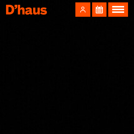
Zum Hauptinhalt springen
Zum Footer springen