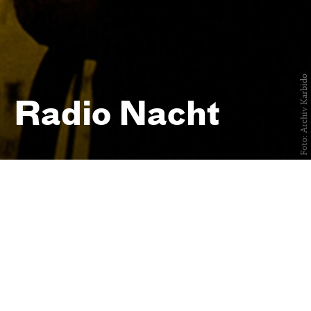
Foto: Archiv Karbido
Radio Nacht
Juri Andruchowytsch & Karbido
— Musikalisches Live-Hörspiel
am 26. September 2025
Schauspielhaus, Kleines Haus