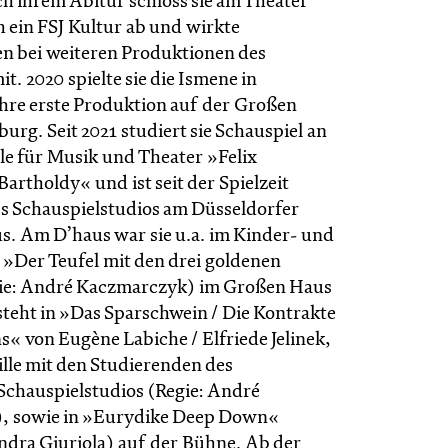
h ihrem Abitur schloss sie am Theater
 ein FSJ Kultur ab und wirkte
 bei weiteren Produktionen des
t. 2020 spielte sie die Ismene in
hre erste Produktion auf der Großen
urg. Seit 2021 studiert sie Schauspiel an
e für Musik und Theater »Felix
rtholdy« und ist seit der Spielzeit
des Schauspielstudios am Düsseldorfer
s. Am D’haus war sie u.a. im Kinder- und
 »Der Teufel mit den drei goldenen
ie: André Kaczmarczyk) im Großen Haus
steht in »Das Sparschwein / Die Kontrakte
« von Eugène Labiche / Elfriede Jelinek,
lle mit den Studierenden des
Schauspielstudios (Regie: André
, sowie in »Eurydike Deep Down«
andra Giuriola) auf der Bühne. Ab der