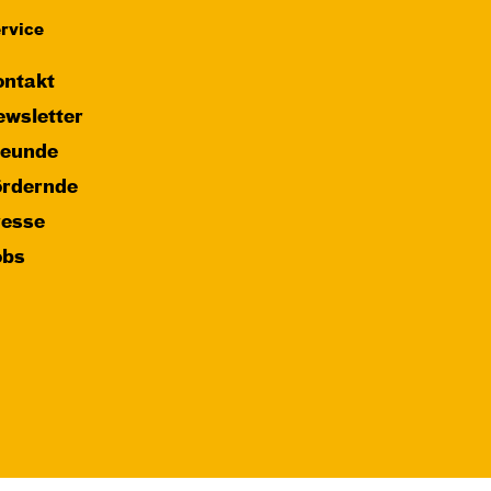
rvice
ntakt
wsletter
reunde
ördernde
resse
obs