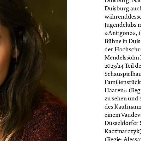
Duisburg. Nac
Duisburg auch
währenddessen
Jugendclubs mi
»Antigone«, i
Bühne in Duisb
der Hochschul
Mendelssohn Ba
2023/24 Teil 
Schauspielhau
Familienstück
Haaren« (Reg
zu sehen und 
des Kaufmanns
einem Vaudevi
Düsseldorfer 
Kaczmarczyk)
(Regie: Aless