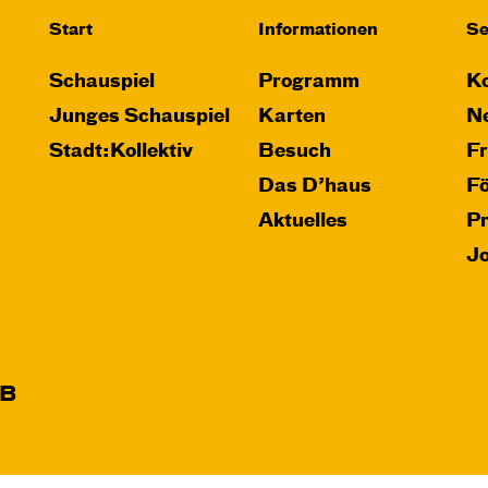
Start
Informationen
Se
Schauspiel
Programm
Ko
Junges Schauspiel
Karten
Ne
Stadt:Kollektiv
Besuch
F
Das D’haus
F
Aktuelles
P
J
B