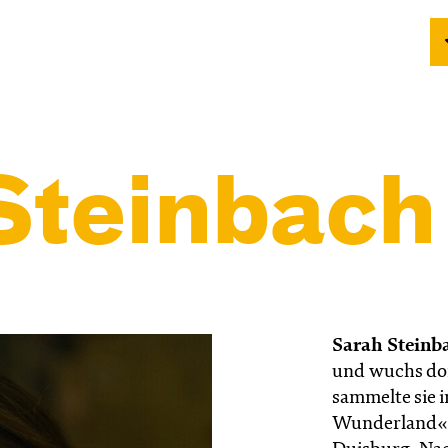
Steinbach
Sarah Steinb
und wuchs dor
sammelte sie i
Wunderland« d