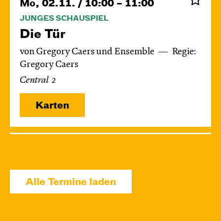
Mo, 02.11. / 10:00 – 11:00
JUNGES SCHAUSPIEL
Die Tür
von Gregory Caers und Ensemble
Regie:
Gregory Caers
Central 2
Karten
Di, 03.11. / 10:00 – 11:00
JUNGES SCHAUSPIEL
Die Tür
Alle Termine laden
von Gregory Caers und Ensemble
Regie:
Gregory Caers