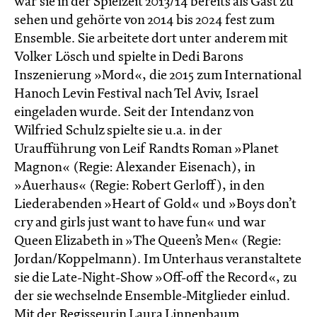
war sie in der Spielzeit 2013/14 bereits als Gast zu
sehen und gehörte von 2014 bis 2024 fest zum
Ensemble. Sie arbeitete dort unter anderem mit
Volker Lösch und spielte in Dedi Barons
Inszenierung »Mord«, die 2015 zum International
Hanoch Levin Festival nach Tel Aviv, Israel
eingeladen wurde. Seit der Intendanz von
Wilfried Schulz spielte sie u.a. in der
Uraufführung von Leif Randts Roman »Planet
Magnon« (Regie: Alexander Eisenach), in
»Auerhaus« (Regie: Robert Gerloff), in den
Liederabenden »Heart of Gold« und »Boys don’t
cry and girls just want to have fun« und war
Queen Elizabeth in »The Queen’s Men« (Regie:
Jordan/Koppelmann). Im Unterhaus veranstaltete
sie die Late-Night-Show »Off-off the Record«, zu
der sie wechselnde Ensemble-Mitglieder einlud.
Mit der Regisseurin Laura Linnenbaum