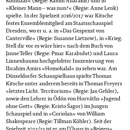
Kohlhaas« (Regie: Ramin Anarakis) und in
»Kleiner Mann – was nun?« (Regie: Anne Lenk)
spielte. In der Spielzeit 2016/2017 war Kitsche
festes Ensemblemitglied am Staatsschauspiel
Dresden, wo er u. a. in »Das Gespenst von
Canterville« (Regie: Susanne Lietzow), in »Krieg.
Stell dir vor es wäre hier« nach dem Buch von
Janne Teller (Regie: Pınar Karabulut) und Laura
Linnenbaums hochgelobter Inszenierung von
Ibrahim Amirs »Homohalal« zu sehen war. Am
Düsseldorfer Schauspielhaus spielte Thomas
Kitsche unter anderem bereits in Thomas Freyers
»letztes Licht. Territorium« (Regie: Jan Gehler),
sowie den Lehrer in Ödön von Horváths »Jugend
ohne Gott« (Regie: Kristo Šagor) im Jungen
Schauspiel und in »Coriolan« von William
Shakespeare (Regie: Tillman Köhler). Seit der
Spielzeit 2022/23 ist er am D’haus in »Reigen«