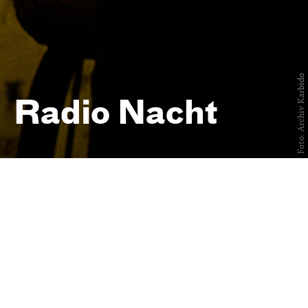
Foto: Archiv Karbido
Radio Nacht
Juri Andruchowytsch & Karbido
— Musikalisches Live-Hörspiel
am 26. September 2025
Schauspielhaus, Kleines Haus