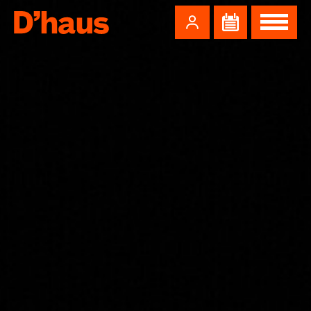
Zum Hauptinhalt springen
Zum Footer springen